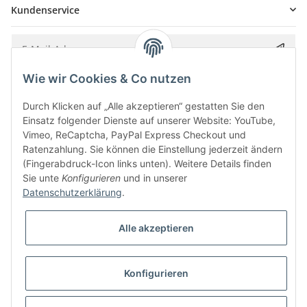
Kundenservice
Wie wir Cookies & Co nutzen
Bitte senden Sie mir entsprechend Ihrer
Datenschutzerklärung
regelmäßig und
jederzeit widerruflich Informationen zu Ihrem Produktsortiment per E-Mail zu.
Durch Klicken auf „Alle akzeptieren“ gestatten Sie den
Einsatz folgender Dienste auf unserer Website: YouTube,
Vimeo, ReCaptcha, PayPal Express Checkout und
Ratenzahlung. Sie können die Einstellung jederzeit ändern
(Fingerabdruck-Icon links unten). Weitere Details finden
Sie unte
Konfigurieren
und in unserer
Datenschutzerklärung
.
Alle akzeptieren
* Alle Preise inkl. gesetzlicher USt., zzgl.
Versand
Konfigurieren
Besucherzähler: 5847873
Alle Preise inkl. MwSt.
Umsetzung
Vlarom E-Commerce Agentur
| Powered by
JTL-Shop
|