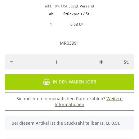
inkl. 19% USt. , zzgl.
Versand
ab
Stückpreis / St.
1
6,68 €
*
MR03991
St.
IN DEN WARENKORB
Sie möchten in monatlichen Raten zahlen?
Weitere
Informationen
x
Bei diesem Artikel ist die Stückzahl teilbar (z. B. 0,5).