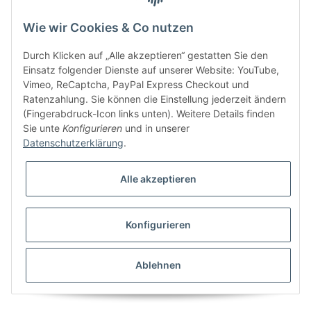
Wie wir Cookies & Co nutzen
Bitte senden Sie mir entsprechend Ihrer
Datenschutzerklärung
regelmäßig und
jederzeit widerruflich Informationen zu Ihrem Produktsortiment per E-Mail zu.
Durch Klicken auf „Alle akzeptieren“ gestatten Sie den
Einsatz folgender Dienste auf unserer Website: YouTube,
Vimeo, ReCaptcha, PayPal Express Checkout und
Ratenzahlung. Sie können die Einstellung jederzeit ändern
(Fingerabdruck-Icon links unten). Weitere Details finden
Sie unte
Konfigurieren
und in unserer
Datenschutzerklärung
.
Alle akzeptieren
* Alle Preise inkl. gesetzlicher USt., zzgl.
Versand
Konfigurieren
Besucherzähler: 5846719
Alle Preise inkl. MwSt.
Umsetzung
Vlarom E-Commerce Agentur
| Powered by
JTL-Shop
|
CLEARIX JTL-Shop Template
Ablehnen