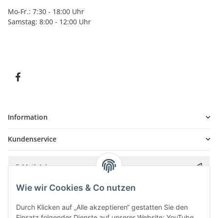
Mo-Fr.: 7:30 - 18:00 Uhr
Samstag: 8:00 - 12:00 Uhr
Information
Kundenservice
Wie wir Cookies & Co nutzen
Bitte senden Sie mir entsprechend Ihrer
Datenschutzerklärung
regelmäßig und
jederzeit widerruflich Informationen zu Ihrem Produktsortiment per E-Mail zu.
Durch Klicken auf „Alle akzeptieren“ gestatten Sie den
Einsatz folgender Dienste auf unserer Website: YouTube,