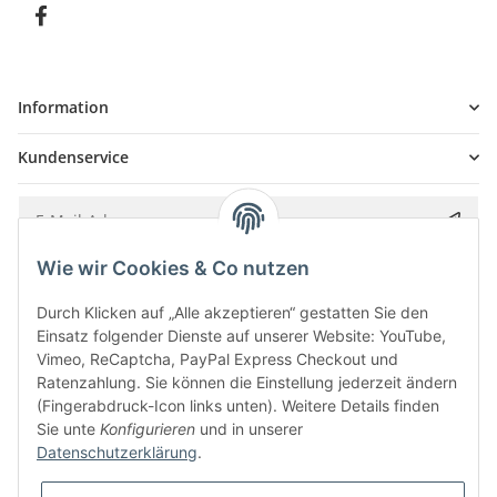
Information
Kundenservice
Wie wir Cookies & Co nutzen
Bitte senden Sie mir entsprechend Ihrer
Datenschutzerklärung
regelmäßig und
jederzeit widerruflich Informationen zu Ihrem Produktsortiment per E-Mail zu.
Durch Klicken auf „Alle akzeptieren“ gestatten Sie den
Einsatz folgender Dienste auf unserer Website: YouTube,
Vimeo, ReCaptcha, PayPal Express Checkout und
Ratenzahlung. Sie können die Einstellung jederzeit ändern
(Fingerabdruck-Icon links unten). Weitere Details finden
Sie unte
Konfigurieren
und in unserer
Datenschutzerklärung
.