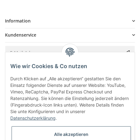
Information
Kundenservice
Wie wir Cookies & Co nutzen
Bitte senden Sie mir entsprechend Ihrer
Datenschutzerklärung
regelmäßig und
jederzeit widerruflich Informationen zu Ihrem Produktsortiment per E-Mail zu.
Durch Klicken auf „Alle akzeptieren“ gestatten Sie den
Einsatz folgender Dienste auf unserer Website: YouTube,
Vimeo, ReCaptcha, PayPal Express Checkout und
Ratenzahlung. Sie können die Einstellung jederzeit ändern
(Fingerabdruck-Icon links unten). Weitere Details finden
Sie unte
Konfigurieren
und in unserer
Datenschutzerklärung
.
Alle akzeptieren
* Alle Preise inkl. gesetzlicher USt., zzgl.
Versand