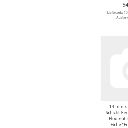
54
Lieferzeit:
10
Auslan
14 mm x 
Sc
Schicht-Fer
Floorent
Eiche "F