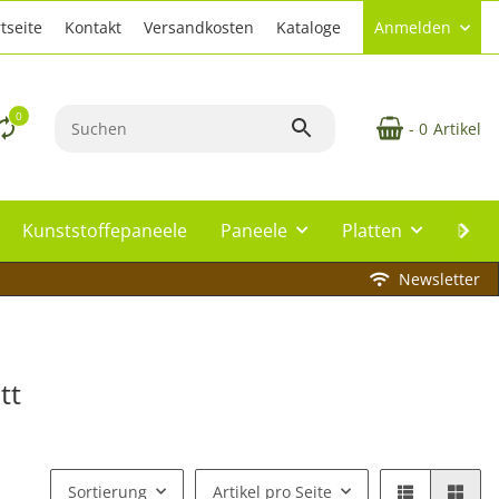
tseite
Kontakt
Versandkosten
Kataloge
Anmelden
0
- 0
Artikel
Kunststoffepaneele
Paneele
Platten
Plat
Newsletter
tt
Sortierung
Artikel pro Seite