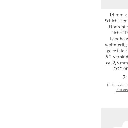
14 mm x 
Sc
Schicht-Fer
Floorent
Eiche "T
Landhaus
wohnfertig f
gefast, lei
5G-Verbind
ca. 2,5 mm
COC-00
71
Lieferzeit:
10
Auslan