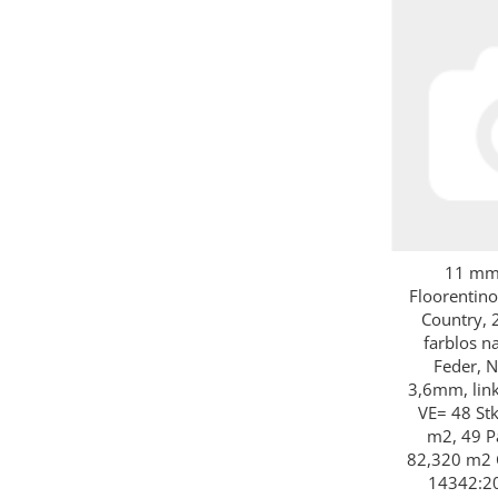
11 mm 
Sc
Floorentino
Country, 
farblos n
Feder, N
3,6mm, link
VE= 48 Stk
m2, 49 P
82,320 m2 
14342:2