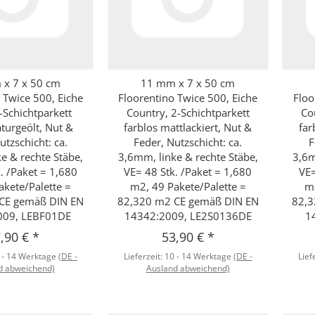
x 7 x 50 cm
11 mm x 7 x 50 cm
hnellkauf
Schnellkauf
 Twice 500, Eiche
Floorentino Twice 500, Eiche
Floo
2-Schichtparkett
Country, 2-Schichtparkett
Co
aturgeölt, Nut &
farblos mattlackiert, Nut &
far
utzschicht: ca.
Feder, Nutzschicht: ca.
F
e & rechte Stäbe,
3,6mm, linke & rechte Stäbe,
3,6m
. /Paket = 1,680
VE= 48 Stk. /Paket = 1,680
VE=
akete/Palette =
m2, 49 Pakete/Palette =
m2
CE gemäß DIN EN
82,320 m2 CE gemäß DIN EN
82,3
009, LEBF01DE
14342:2009, LE2S0136DE
1
,90 €
*
53,90 €
*
 - 14 Werktage
(DE -
Lieferzeit:
10 - 14 Werktage
(DE -
Lief
d abweichend)
Ausland abweichend)