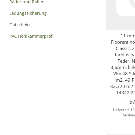
Räder und Rollen
Ladungssicherung
Gutschein
11 mm 
PVC Hohlkammerprofil
Sc
Floorentino
Classic, 
farblos n
Feder, N
3,6mm, link
VE= 48 Stk
m2, 49 P
82,320 m2 
14342:2
57
Lieferzeit:
10
Auslan