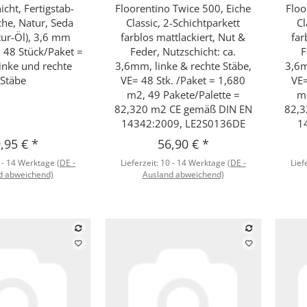
icht, Fertigstab-
Floorentino Twice 500, Eiche
Floo
che, Natur, Seda
Classic, 2-Schichtparkett
Cl
tur-Öl), 3,6 mm
farblos mattlackiert, Nut &
far
, 48 Stück/Paket =
Feder, Nutzschicht: ca.
F
linke und rechte
3,6mm, linke & rechte Stäbe,
3,6m
Stäbe
VE= 48 Stk. /Paket = 1,680
VE=
m2, 49 Pakete/Palette =
m2
82,320 m2 CE gemäß DIN EN
82,3
14342:2009, LE2S0136DE
1
,95 €
*
56,90 €
*
 - 14 Werktage
(DE -
Lieferzeit:
10 - 14 Werktage
(DE -
Lief
d abweichend)
Ausland abweichend)