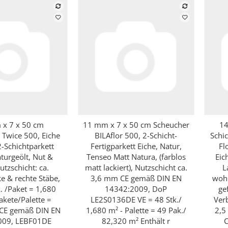
x 7 x 50 cm
11 mm x 7 x 50 cm Scheucher
14
hnellkauf
Schnellkauf
 Twice 500, Eiche
BILAflor 500, 2-Schicht-
Schi
2-Schichtparkett
Fertigparkett Eiche, Natur,
Fl
aturgeölt, Nut &
Tenseo Matt Natura, (farblos
Eic
utzschicht: ca.
matt lackiert), Nutzschicht ca.
L
e & rechte Stäbe,
3,6 mm CE gemäß DIN EN
wohn
. /Paket = 1,680
14342:2009, DoP
ge
akete/Palette =
LE2S0136DE VE = 48 Stk./
Ver
CE gemäß DIN EN
1,680 m² - Palette = 49 Pak./
2,5
009, LEBF01DE
82,320 m² Enthält r
C