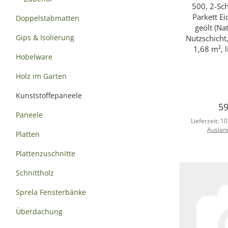
500, 2-Sch
Parkett Ei
Doppelstabmatten
geölt (Na
Gips & Isolierung
Nutzschicht
1,68 m², 
Hobelware
Holz im Garten
Kunststoffepaneele
59
Paneele
Lieferzeit:
10
Auslan
Platten
Plattenzuschnitte
Schnittholz
Sprela Fensterbänke
Überdachung