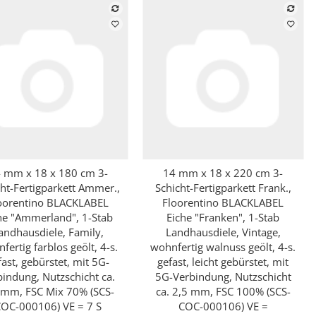
 mm x 18 x 180 cm 3-
14 mm x 18 x 220 cm 3-
Schnellkauf
Schnellkauf
cht-Fertigparkett Ammer.,
Schicht-Fertigparkett Frank.,
oorentino BLACKLABEL
Floorentino BLACKLABEL
he "Ammerland", 1-Stab
Eiche "Franken", 1-Stab
andhausdiele, Family,
Landhausdiele, Vintage,
fertig farblos geölt, 4-s.
wohnfertig walnuss geölt, 4-s.
fast, gebürstet, mit 5G-
gefast, leicht gebürstet, mit
bindung, Nutzschicht ca.
5G-Verbindung, Nutzschicht
 mm, FSC Mix 70% (SCS-
ca. 2,5 mm, FSC 100% (SCS-
OC-000106) VE = 7 S
COC-000106) VE =