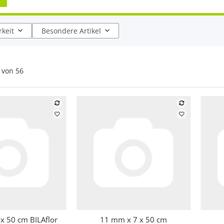
keit
Besondere Artikel
von
56
x 50 cm BILAflor
11 mm x 7 x 50 cm
hnellkauf
Schnellkauf