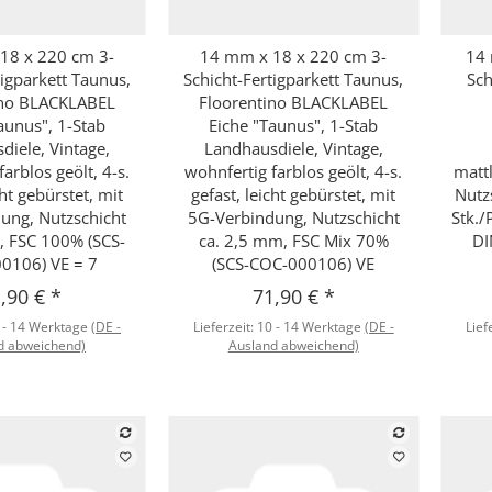
18 x 220 cm 3-
14 mm x 18 x 220 cm 3-
14 
hnellkauf
Schnellkauf
tigparkett Taunus,
Schicht-Fertigparkett Taunus,
Sch
ino BLACKLABEL
Floorentino BLACKLABEL
aunus", 1-Stab
Eiche "Taunus", 1-Stab
diele, Vintage,
Landhausdiele, Vintage,
arblos geölt, 4-s.
wohnfertig farblos geölt, 4-s.
mattl
cht gebürstet, mit
gefast, leicht gebürstet, mit
Nutz
ung, Nutzschicht
5G-Verbindung, Nutzschicht
Stk./
, FSC 100% (SCS-
ca. 2,5 mm, FSC Mix 70%
DI
0106) VE = 7
(SCS-COC-000106) VE
,90 €
*
71,90 €
*
 - 14 Werktage
(DE -
Lieferzeit:
10 - 14 Werktage
(DE -
Lief
d abweichend)
Ausland abweichend)