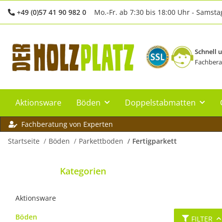
+49 (0)57 41 90 982 0
Mo.-Fr. ab 7:30 bis 18:00 Uhr - Samsta
Schnell 
Fachbera
Aktionsware
Böden
Doppelstabmatten
Fachberatung von Experten
Startseite
Böden
Parkettboden
Fertigparkett
Kategorien
Aktionsware
Böden
FILTER