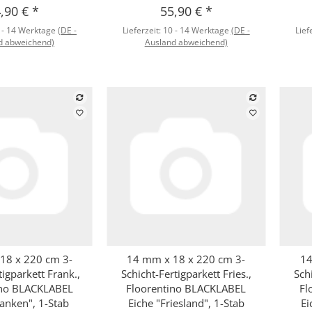
,90 €
*
55,90 €
*
 - 14 Werktage
(DE -
Lieferzeit:
10 - 14 Werktage
(DE -
Lief
d abweichend)
Ausland abweichend)
18 x 220 cm 3-
14 mm x 18 x 220 cm 3-
14
hnellkauf
Schnellkauf
tigparkett Frank.,
Schicht-Fertigparkett Fries.,
Sch
ino BLACKLABEL
Floorentino BLACKLABEL
Fl
ranken", 1-Stab
Eiche "Friesland", 1-Stab
Ei