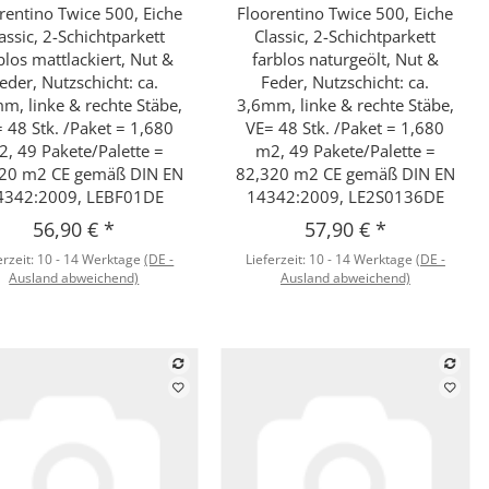
rentino Twice 500, Eiche
Floorentino Twice 500, Eiche
assic, 2-Schichtparkett
Classic, 2-Schichtparkett
blos mattlackiert, Nut &
farblos naturgeölt, Nut &
eder, Nutzschicht: ca.
Feder, Nutzschicht: ca.
m, linke & rechte Stäbe,
3,6mm, linke & rechte Stäbe,
 48 Stk. /Paket = 1,680
VE= 48 Stk. /Paket = 1,680
, 49 Pakete/Palette =
m2, 49 Pakete/Palette =
20 m2 CE gemäß DIN EN
82,320 m2 CE gemäß DIN EN
4342:2009, LEBF01DE
14342:2009, LE2S0136DE
56,90 €
*
57,90 €
*
erzeit:
10 - 14 Werktage
(DE -
Lieferzeit:
10 - 14 Werktage
(DE -
Ausland abweichend)
Ausland abweichend)