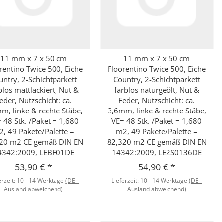
11 mm x 7 x 50 cm
11 mm x 7 x 50 cm
Schnellkauf
Schnellkauf
rentino Twice 500, Eiche
Floorentino Twice 500, Eiche
untry, 2-Schichtparkett
Country, 2-Schichtparkett
blos mattlackiert, Nut &
farblos naturgeölt, Nut &
eder, Nutzschicht: ca.
Feder, Nutzschicht: ca.
m, linke & rechte Stäbe,
3,6mm, linke & rechte Stäbe,
 48 Stk. /Paket = 1,680
VE= 48 Stk. /Paket = 1,680
, 49 Pakete/Palette =
m2, 49 Pakete/Palette =
20 m2 CE gemäß DIN EN
82,320 m2 CE gemäß DIN EN
4342:2009, LEBF01DE
14342:2009, LE2S0136DE
53,90 €
*
54,90 €
*
erzeit:
10 - 14 Werktage
(DE -
Lieferzeit:
10 - 14 Werktage
(DE -
Ausland abweichend)
Ausland abweichend)