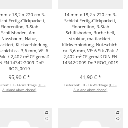
mm x 18,2 x 220 cm 3-
14 mm x 18,2 x 220 cm 3-
Schnellkauf
Schnellkauf
icht Fertig-Clickparkett,
Schicht Fertig-Clickparkett,
Floorentino, 3-Stab
Floorentino, 3-Stab
Schiffsboden, Ami.
Schiffsboden, Buche hell,
Nussbaum, Natur,
struktur, mattlackiert,
ackiert, Klickverbindung,
Klickverbindung, Nutzschicht
schicht ca. 3,6 mm, VE: 6
ca. 3,6 mm, VE: 6 Stk./Pak. /
Pak. / 2,402 m² CE gemäß
2,402 m² CE gemäß DIN EN
N EN 14342:2009 DoP
14342:2009 DoP ROG_0019
ROG_0019
95,90 €
*
41,90 €
*
erzeit:
10 - 14 Werktage
(DE -
Lieferzeit:
10 - 14 Werktage
(DE -
Ausland abweichend)
Ausland abweichend)