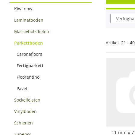
Kiwi now
Verfügbar
Laminatboden
Massivholzdielen
Artikel
21
-
40
Parkettboden
Caronafloors
Fertigparkett
Floorentino
Pavet
Sockelleisten
Vinylboden
Schienen
11 mm x 7 
Sc
Zubehör