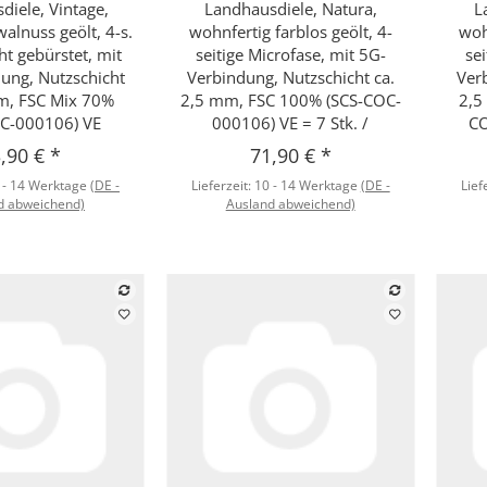
diele, Vintage,
Landhausdiele, Natura,
L
alnuss geölt, 4-s.
wohnfertig farblos geölt, 4-
woh
cht gebürstet, mit
seitige Microfase, mit 5G-
se
ung, Nutzschicht
Verbindung, Nutzschicht ca.
Ver
m, FSC Mix 70%
2,5 mm, FSC 100% (SCS-COC-
2,5
C-000106) VE
000106) VE = 7 Stk. /
CO
,90 €
*
71,90 €
*
 - 14 Werktage
(DE -
Lieferzeit:
10 - 14 Werktage
(DE -
Lief
d abweichend)
Ausland abweichend)