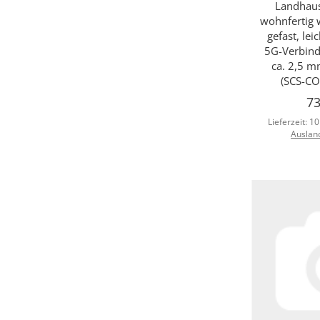
Landhaus
wohnfertig w
gefast, lei
5G-Verbind
ca. 2,5 m
(SCS-CO
73
Lieferzeit:
10
Auslan