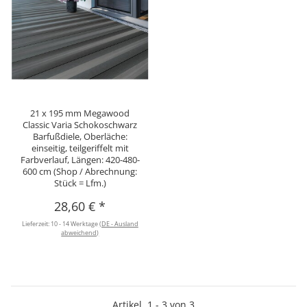
21 x 195 mm Megawood
Classic Varia Schokoschwarz
Barfußdiele, Oberläche:
einseitig, teilgeriffelt mit
Farbverlauf, Längen: 420-480-
600 cm (Shop / Abrechnung:
Stück = Lfm.)
28,60 €
*
Lieferzeit:
10 - 14 Werktage
(DE - Ausland
abweichend)
Artikel
1
-
3
von
3