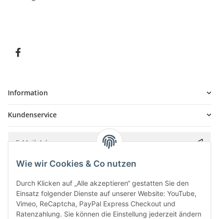
Information
Kundenservice
Wie wir Cookies & Co nutzen
Bitte senden Sie mir entsprechend Ihrer
Datenschutzerklärung
regelmäßig und
jederzeit widerruflich Informationen zu Ihrem Produktsortiment per E-Mail zu.
Durch Klicken auf „Alle akzeptieren“ gestatten Sie den
Einsatz folgender Dienste auf unserer Website: YouTube,
Vimeo, ReCaptcha, PayPal Express Checkout und
Ratenzahlung. Sie können die Einstellung jederzeit ändern