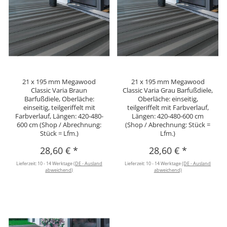
21 x 195 mm Megawood
21 x 195 mm Megawood
Classic Varia Braun
Classic Varia Grau Barfußdiele,
Barfußdiele, Oberläche:
Oberläche: einseitig,
einseitig, teilgeriffelt mit
teilgeriffelt mit Farbverlauf,
Farbverlauf, Längen: 420-480-
Längen: 420-480-600 cm
600 cm (Shop / Abrechnung:
(Shop / Abrechnung: Stück =
Stück = Lfm.)
Lfm.)
28,60 €
*
28,60 €
*
Lieferzeit:
10 - 14 Werktage
(DE - Ausland
Lieferzeit:
10 - 14 Werktage
(DE - Ausland
abweichend)
abweichend)