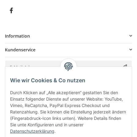
Information
Kundenservice
Wie wir Cookies & Co nutzen
Bitte senden Sie mir entsprechend Ihrer
Datenschutzerklärung
regelmäßig und
jederzeit widerruflich Informationen zu Ihrem Produktsortiment per E-Mail zu.
Durch Klicken auf „Alle akzeptieren“ gestatten Sie den
Einsatz folgender Dienste auf unserer Website: YouTube,
Vimeo, ReCaptcha, PayPal Express Checkout und
Ratenzahlung. Sie können die Einstellung jederzeit ändern
(Fingerabdruck-Icon links unten). Weitere Details finden
Sie unte
Konfigurieren
und in unserer
Datenschutzerklärung
.