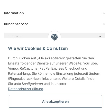
Information
Kundenservice
Wie wir Cookies & Co nutzen
Bitte senden Sie mir entsprechend Ihrer
Datenschutzerklärung
regelmäßig und
jederzeit widerruflich Informationen zu Ihrem Produktsortiment per E-Mail zu.
Durch Klicken auf „Alle akzeptieren“ gestatten Sie den
Einsatz folgender Dienste auf unserer Website: YouTube,
Vimeo, ReCaptcha, PayPal Express Checkout und
Ratenzahlung. Sie können die Einstellung jederzeit ändern
(Fingerabdruck-Icon links unten). Weitere Details finden
Sie unte
Konfigurieren
und in unserer
Datenschutzerklärung
.
Alle akzeptieren
* Alle Preise inkl. gesetzlicher USt., zzgl.
Versand