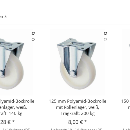
on
5
yamid-Bockrolle
125 mm Polyamid-Bockrolle
150
hnellkauf
Schnellkauf
enlager, weiß,
mit Rollenlager, weiß,
raft: 140 kg
Tragkraft: 200 kg
,28 €
*
8,00 €
*
 - 14 Werktage
(DE -
Lieferzeit:
10 - 14 Werktage
(DE -
Lief