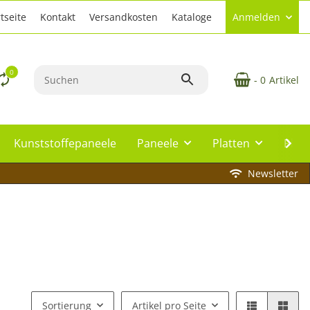
tseite
Kontakt
Versandkosten
Kataloge
Anmelden
0
- 0
Artikel
Kunststoffepaneele
Paneele
Platten
Plat
Newsletter
Sortierung
Artikel pro Seite