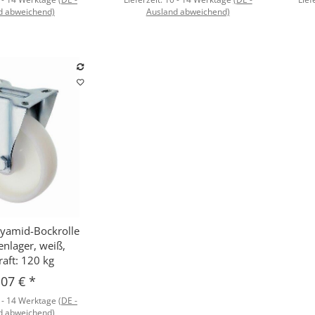
d abweichend)
Ausland abweichend)
yamid-Bockrolle
hnellkauf
enlager, weiß,
raft: 120 kg
,07 €
*
 - 14 Werktage
(DE -
d abweichend)