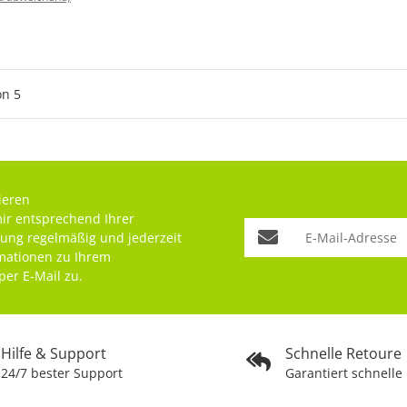
on
5
ieren
mir entsprechend Ihrer
rung
regelmäßig und jederzeit
rmationen zu Ihrem
per E-Mail zu.
Hilfe & Support
Schnelle Retoure
24/7 bester Support
Garantiert schnelle