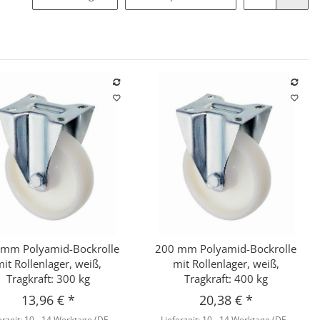
 mm Polyamid-Bockrolle
200 mm Polyamid-Bockrolle
Schnellkauf
Schnellkauf
mit Rollenlager, weiß,
mit Rollenlager, weiß,
Tragkraft: 300 kg
Tragkraft: 400 kg
13,96 €
*
20,38 €
*
erzeit:
10 - 14 Werktage
(DE -
Lieferzeit:
10 - 14 Werktage
(DE -