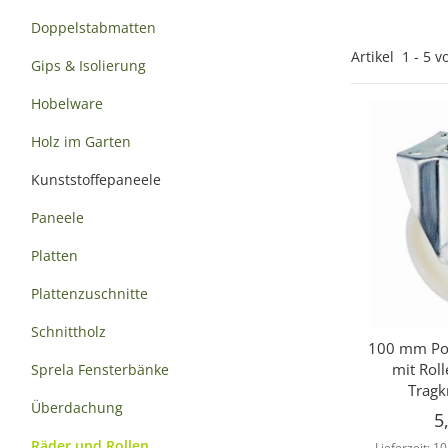
Doppelstabmatten
Artikel
1
-
5
v
Gips & Isolierung
Hobelware
Holz im Garten
Kunststoffepaneele
Paneele
Platten
Plattenzuschnitte
Schnittholz
100 mm Pol
Sc
mit Roll
Sprela Fensterbänke
Tragk
Überdachung
5
Räder und Rollen
Lieferzeit:
10