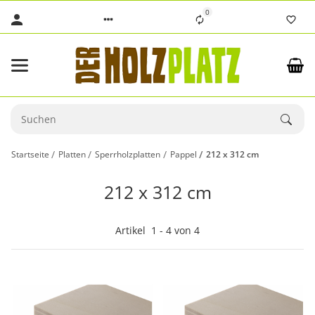
0
Startseite
Platten
Sperrholzplatten
Pappel
212 x 312 cm
212 x 312 cm
Artikel
1
-
4
von
4