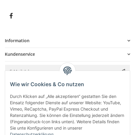
Information
Kundenservice
Wie wir Cookies & Co nutzen
Bitte senden Sie mir entsprechend Ihrer
Datenschutzerklärung
regelmäßig und
jederzeit widerruflich Informationen zu Ihrem Produktsortiment per E-Mail zu.
Durch Klicken auf „Alle akzeptieren“ gestatten Sie den
Einsatz folgender Dienste auf unserer Website: YouTube,
Vimeo, ReCaptcha, PayPal Express Checkout und
Ratenzahlung. Sie können die Einstellung jederzeit ändern
(Fingerabdruck-Icon links unten). Weitere Details finden
Sie unte
Konfigurieren
und in unserer
Datenschutzerklärung
.