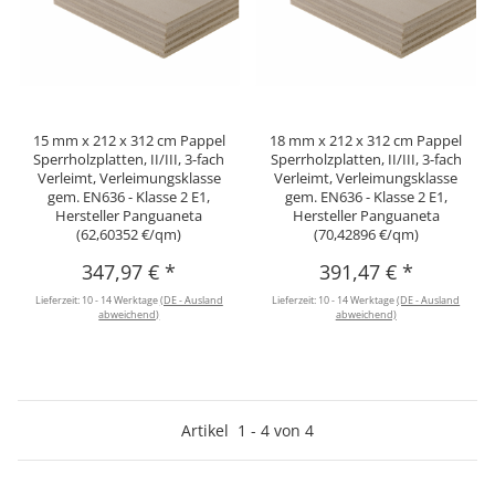
15 mm x 212 x 312 cm Pappel
18 mm x 212 x 312 cm Pappel
Sperrholzplatten, II/III, 3-fach
Sperrholzplatten, II/III, 3-fach
Verleimt, Verleimungsklasse
Verleimt, Verleimungsklasse
gem. EN636 - Klasse 2 E1,
gem. EN636 - Klasse 2 E1,
Hersteller Panguaneta
Hersteller Panguaneta
(62,60352 €/qm)
(70,42896 €/qm)
347,97 €
*
391,47 €
*
Lieferzeit:
10 - 14 Werktage
(DE - Ausland
Lieferzeit:
10 - 14 Werktage
(DE - Ausland
abweichend)
abweichend)
Artikel
1
-
4
von
4