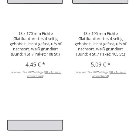
18 x 170 mm Fichte
18 x 195 mm Fichte
Glattkantbretter, 4-seitig
Glattkantbretter, 4-seitig
gehobelt, leicht gefast, u/s hf
gehobelt, leicht gefast, u/s hf
nachsort. Weiß grundiert
nachsort. Weiß grundiert
(Bund: 4 St. / Paket: 108 St.)
(Bund: 4 St. / Paket: 105 St.)
4,45 €
*
5,09 €
*
Lieferzeit:
24 - 28 Werktage
(DE - Ausland
Lieferzeit:
24 - 28 Werktage
(DE - Ausland
abweichend)
abweichend)