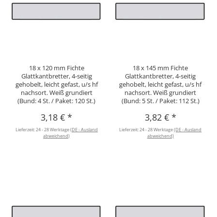
18 x 120 mm Fichte
18 x 145 mm Fichte
Glattkantbretter, 4-seitig
Glattkantbretter, 4-seitig
gehobelt, leicht gefast, u/s hf
gehobelt, leicht gefast, u/s hf
nachsort. Weiß grundiert
nachsort. Weiß grundiert
(Bund: 4 St. / Paket: 120 St.)
(Bund: 5 St. / Paket: 112 St.)
3,18 €
*
3,82 €
*
Lieferzeit:
24 - 28 Werktage
(DE - Ausland
Lieferzeit:
24 - 28 Werktage
(DE - Ausland
abweichend)
abweichend)