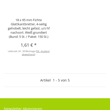
18 x 95 mm Fichte
Glattkantbretter, 4-seitig
gehobelt, leicht gefast, u/s hf
nachsort. Weiß grundiert
(Bund: 5 St. / Paket: 150 St.)
1,61 €
*
Lieferzeit:
24 - 28 Werktage
(DE - Ausland
abweichend)
Artikel
1
-
5
von
5
Newsletter Abonnieren