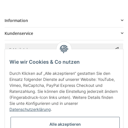
Information
Kundenservice
Wie wir Cookies & Co nutzen
Bitte senden Sie mir entsprechend Ihrer
Datenschutzerklärung
regelmäßig und
jederzeit widerruflich Informationen zu Ihrem Produktsortiment per E-Mail zu.
Durch Klicken auf „Alle akzeptieren“ gestatten Sie den
Einsatz folgender Dienste auf unserer Website: YouTube,
Vimeo, ReCaptcha, PayPal Express Checkout und
Ratenzahlung. Sie können die Einstellung jederzeit ändern
(Fingerabdruck-Icon links unten). Weitere Details finden
Sie unte
Konfigurieren
und in unserer
Datenschutzerklärung
.
Alle akzeptieren
* Alle Preise inkl. gesetzlicher USt., zzgl.
Versand