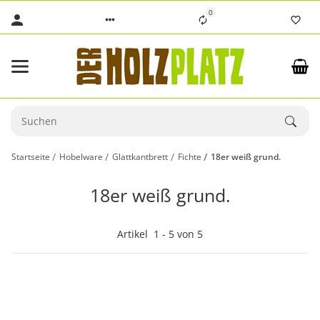
0
Startseite
Hobelware
Glattkantbrett
Fichte
18er weiß grund.
18er weiß grund.
Artikel
1
-
5
von
5