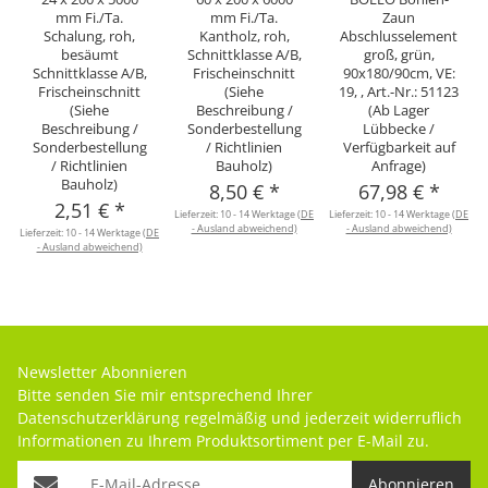
mm Fi./Ta.
mm Fi./Ta.
Zaun
Schalung, roh,
Kantholz, roh,
Abschlusselement
besäumt
Schnittklasse A/B,
groß, grün,
Schnittklasse A/B,
Frischeinschnitt
90x180/90cm, VE:
Frischeinschnitt
(Siehe
19, , Art.-Nr.: 51123
(Siehe
Beschreibung /
(Ab Lager
Beschreibung /
Sonderbestellung
Lübbecke /
Sonderbestellung
/ Richtlinien
Verfügbarkeit auf
/ Richtlinien
Bauholz)
Anfrage)
Bauholz)
8,50 €
*
67,98 €
*
2,51 €
*
Lieferzeit:
10 - 14 Werktage
(DE
Lieferzeit:
10 - 14 Werktage
(DE
- Ausland abweichend)
- Ausland abweichend)
Lieferzeit:
10 - 14 Werktage
(DE
- Ausland abweichend)
Newsletter Abonnieren
Bitte senden Sie mir entsprechend Ihrer
Datenschutzerklärung
regelmäßig und jederzeit widerruflich
Informationen zu Ihrem Produktsortiment per E-Mail zu.
Abonnieren