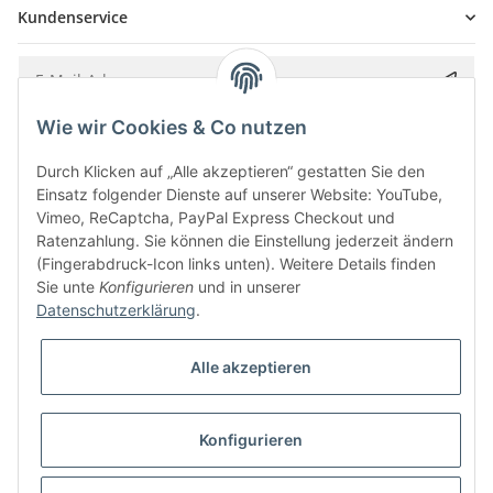
Kundenservice
Wie wir Cookies & Co nutzen
Bitte senden Sie mir entsprechend Ihrer
Datenschutzerklärung
regelmäßig und
jederzeit widerruflich Informationen zu Ihrem Produktsortiment per E-Mail zu.
Durch Klicken auf „Alle akzeptieren“ gestatten Sie den
Einsatz folgender Dienste auf unserer Website: YouTube,
Vimeo, ReCaptcha, PayPal Express Checkout und
Ratenzahlung. Sie können die Einstellung jederzeit ändern
(Fingerabdruck-Icon links unten). Weitere Details finden
Sie unte
Konfigurieren
und in unserer
Datenschutzerklärung
.
Alle akzeptieren
* Alle Preise inkl. gesetzlicher USt., zzgl.
Versand
Konfigurieren
Besucherzähler: 5848785
Alle Preise inkl. MwSt.
Umsetzung
Vlarom E-Commerce Agentur
| Powered by
JTL-Shop
|