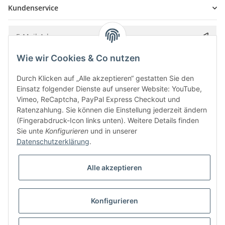
Kundenservice
Wie wir Cookies & Co nutzen
Bitte senden Sie mir entsprechend Ihrer
Datenschutzerklärung
regelmäßig und
jederzeit widerruflich Informationen zu Ihrem Produktsortiment per E-Mail zu.
Durch Klicken auf „Alle akzeptieren“ gestatten Sie den
Einsatz folgender Dienste auf unserer Website: YouTube,
Vimeo, ReCaptcha, PayPal Express Checkout und
Ratenzahlung. Sie können die Einstellung jederzeit ändern
(Fingerabdruck-Icon links unten). Weitere Details finden
Sie unte
Konfigurieren
und in unserer
Datenschutzerklärung
.
Alle akzeptieren
* Alle Preise inkl. gesetzlicher USt., zzgl.
Versand
Konfigurieren
Besucherzähler: 5851763
Alle Preise inkl. MwSt.
Umsetzung
Vlarom E-Commerce Agentur
| Powered by
JTL-Shop
|