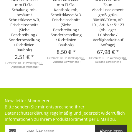
mm Fi./Ta.
mm Fi./Ta.
Zaun
Schalung, roh,
Kantholz, roh,
Abschlusselement
besäumt
Schnittklasse A/B,
groß, grün,
Schnittklasse A/B,
Frischeinschnitt
90x180/90cm, VE:
Frischeinschnitt
(Siehe
19, , Art.-Nr.: 51123
(Siehe
Beschreibung /
(Ab Lager
Beschreibung /
Sonderbestellung
Lübbecke /
Sonderbestellung
/ Richtlinien
Verfügbarkeit auf
/ Richtlinien
Bauholz)
Anfrage)
Bauholz)
8,50 €
*
67,98 €
*
2,51 €
*
Lieferzeit:
10 - 14 Werktage
(DE
Lieferzeit:
10 - 14 Werktage
(DE
- Ausland abweichend)
- Ausland abweichend)
Lieferzeit:
10 - 14 Werktage
(DE
- Ausland abweichend)
Newsletter Abonnieren
Bitte senden Sie mir entsprechend Ihrer
Datenschutzerklärung
regelmäßig und jederzeit widerruflich
Informationen zu Ihrem Produktsortiment per E-Mail zu.
Abonnieren