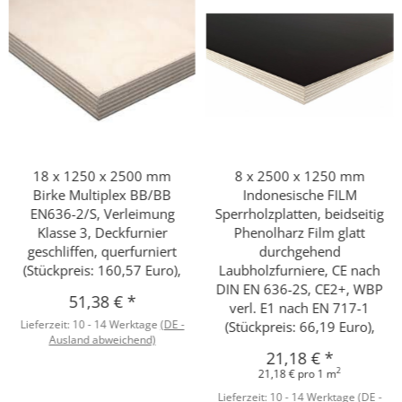
18 x 1250 x 2500 mm
8 x 2500 x 1250 mm
Birke Multiplex BB/BB
Indonesische FILM
EN636-2/S, Verleimung
Sperrholzplatten, beidseitig
Klasse 3, Deckfurnier
Phenolharz Film glatt
geschliffen, querfurniert
durchgehend
(Stückpreis: 160,57 Euro),
Laubholzfurniere, CE nach
DIN EN 636-2S, CE2+, WBP
51,38 €
*
verl. E1 nach EN 717-1
Lieferzeit:
10 - 14 Werktage
(DE -
(Stückpreis: 66,19 Euro),
Ausland abweichend)
21,18 €
*
2
21,18 € pro 1 m
Lieferzeit:
10 - 14 Werktage
(DE -