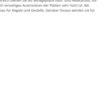
h dienen sie als Verlegeplatte (Nut- und Federprofil). Für
h einseitiges Austrocknen der Platten sehr hoch ist. Bei
au für Regale und Gestelle. Darüber hinaus werden sie für