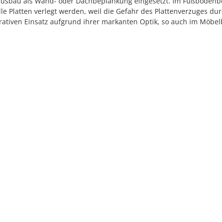
sbau als Wand- oder Dachbeplankung eingesetzt. Im Fußbodenbereic
 Platten verlegt werden, weil die Gefahr des Plattenverzuges durc
ativen Einsatz aufgrund ihrer markanten Optik, so auch im Möbelb