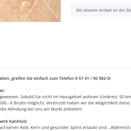
x
Bei diesem Artikel ist die Stü
en, greifen Sie einfach zum Telefon 0 57 41 / 90 982-0!
et:
sgewiesen. Sobald Sie nicht im Hausgebiet wohnen (Umkreis: 50 km
0,- € Brutto möglich). Vereinzelt haben wir die Möglichkeit diese
r die Abholung bei uns am Markt anbieten!
werk Kantholz
erwachsenen Äste, Kern und gesunder Splint erlaubt sind. „Währen