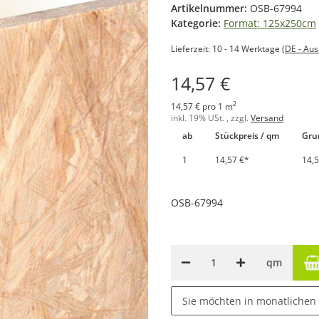
Artikelnummer:
OSB-67994
Kategorie:
Format: 125x250cm
Lieferzeit:
10 - 14 Werktage
(DE - Au
14,57 €
2
14,57 € pro 1 m
inkl. 19% USt. , zzgl.
Versand
ab
Stückpreis / qm
Gru
1
14,57 €
*
14,5
OSB-67994
qm
Sie möchten in monatlichen