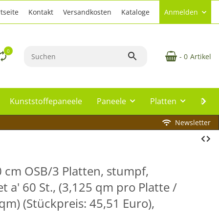
tseite
Kontakt
Versandkosten
Kataloge
Anmelden
0
- 0
Artikel
Kunststoffepaneele
Paneele
Platten
Plat
Newsletter
 cm OSB/3 Platten, stumpf,
t a' 60 St., (3,125 qm pro Platte /
m) (Stückpreis: 45,51 Euro),