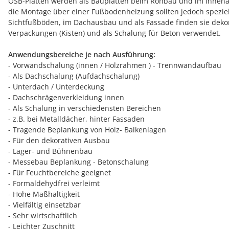
OSB-Platten werden als Bauplatten beim Rohbau und im Innenau
die Montage über einer Fußbodenheizung sollten jedoch spezielle
Sichtfußböden, im Dachausbau und als Fassade finden sie dekor
Verpackungen (Kisten) und als Schalung für Beton verwendet.
Anwendungsbereiche je nach Ausführung:
- Vorwandschalung (innen / Holzrahmen ) - Trennwandaufbau
- Als Dachschalung (Aufdachschalung)
- Unterdach / Unterdeckung
- Dachschrägenverkleidung innen
- Als Schalung in verschiedensten Bereichen
- z.B. bei Metalldächer, hinter Fassaden
- Tragende Beplankung von Holz- Balkenlagen
- Für den dekorativen Ausbau
- Lager- und Bühnenbau
- Messebau Beplankung - Betonschalung
- Für Feuchtbereiche geeignet
- Formaldehydfrei verleimt
- Hohe Maßhaltigkeit
- Vielfältig einsetzbar
- Sehr wirtschaftlich
- Leichter Zuschnitt