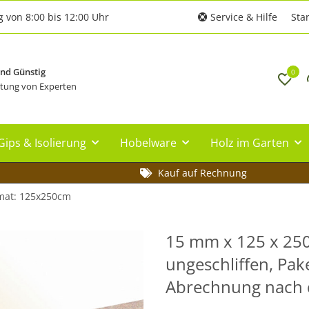
g von 8:00 bis 12:00 Uhr
Service & Hilfe
Star
und Günstig
0
tung von Experten
Gips & Isolierung
Hobelware
Holz im Garten
Kauf auf Rechnung
mat: 125x250cm
15 mm x 125 x 250
ungeschliffen, Pake
Abrechnung nach q