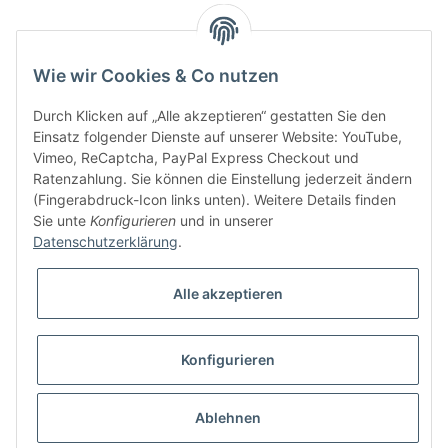
Information
Wie wir Cookies & Co nutzen
Kundenservice
Durch Klicken auf „Alle akzeptieren“ gestatten Sie den
Einsatz folgender Dienste auf unserer Website: YouTube,
Vimeo, ReCaptcha, PayPal Express Checkout und
Ratenzahlung. Sie können die Einstellung jederzeit ändern
Bitte senden Sie mir entsprechend Ihrer
Datenschutzerklärung
regelmäßig und
(Fingerabdruck-Icon links unten). Weitere Details finden
jederzeit widerruflich Informationen zu Ihrem Produktsortiment per E-Mail zu.
Sie unte
Konfigurieren
und in unserer
Datenschutzerklärung
.
Alle akzeptieren
Konfigurieren
* Alle Preise inkl. gesetzlicher USt., zzgl.
Versand
Ablehnen