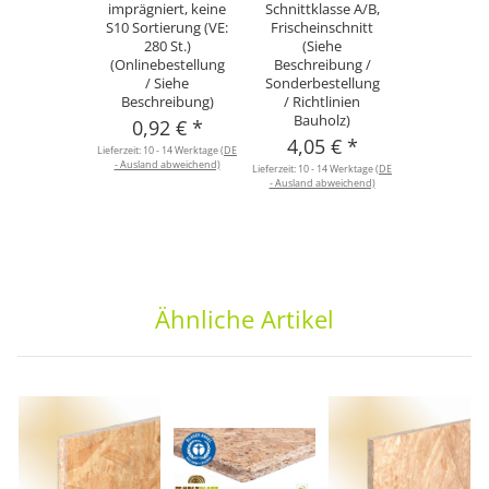
imprägniert, keine
Schnittklasse A/B,
S10 Sortierung (VE:
Frischeinschnitt
280 St.)
(Siehe
(Onlinebestellung
Beschreibung /
/ Siehe
Sonderbestellung
Beschreibung)
/ Richtlinien
Bauholz)
0,92 €
*
4,05 €
*
Lieferzeit:
10 - 14 Werktage
(DE
- Ausland abweichend)
Lieferzeit:
10 - 14 Werktage
(DE
- Ausland abweichend)
Ähnliche Artikel