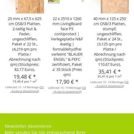
25 mm x 67,5 x 625
22 x 2510 x 1260
40 mm x 125 x 250
cm OSB/3 Platten,
mm LivingBoard
cm OSB/3 Platten,
2-seitig Nut &
face P5
stumpf,
Feder,
contiprotect |
ungeschliffen,
ungeschliffen,
Verlegeplatte N&F
Paket a' 24 St.,
Paket a' 22 St.,
4seitig |
(3,125 qm pro
(4,219 qm pro
formaldehydfrei
Platte /
Platte /
verleimt "BLAUER
Abrechnung nach
Abrechnung nach
ENGEL" & PEFC
qm) (Stückpreis:
qm) (Stückpreis:
zertifiziert, Paket
110,67 Euro),
82,17 Euro),
a' 35 Stück (Preis
35,41 €
*
qm)
19,48 €
*
2
35,41 € pro 1 m
17,90 €
*
2
19,48 € pro 1 m
Lieferzeit:
10 - 14 Werktage
(DE
- Ausland abweichend)
Lieferzeit:
10 - 14 Werktage
(DE
Lieferzeit:
10 - 14 Werktage
(DE
- Ausland abweichend)
- Ausland abweichend)
Newsletter Abonnieren
Bitte senden Sie mir entsprechend Ihrer