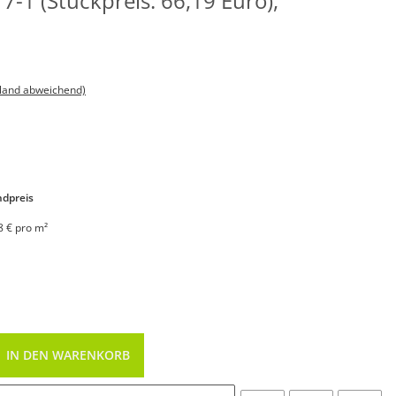
7-1 (Stückpreis: 66,19 Euro),
sland abweichend)
dpreis
8 € pro m²
IN DEN WARENKORB