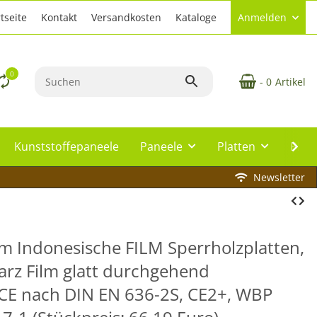
tseite
Kontakt
Versandkosten
Kataloge
Anmelden
0
- 0
Artikel
Kunststoffepaneele
Paneele
Platten
Plat
Newsletter
m Indonesische FILM Sperrholzplatten,
arz Film glatt durchgehend
 CE nach DIN EN 636-2S, CE2+, WBP