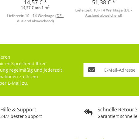
14,57 €
*
51,38 €
*
2
14,57 € pro 1 m
Lieferzeit:
10 - 14 Werktage
(DE -
Ausland abweichend)
Lieferzeit:
10 - 14 Werktage
(DE -
Ausland abweichend)
ieren
mir entsprechend Ihrer
rung
regelmäßig und jederzeit
rmationen zu Ihrem
per E-Mail zu.
Hilfe & Support
Schnelle Retoure
24/7 bester Support
Garantiert schnelle