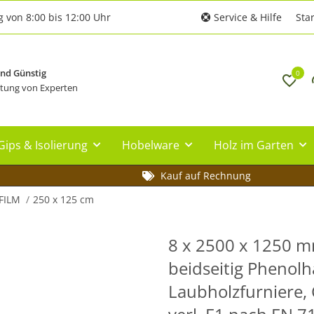
g von 8:00 bis 12:00 Uhr
Service & Hilfe
Star
und Günstig
0
tung von Experten
Gips & Isolierung
Hobelware
Holz im Garten
Kauf auf Rechnung
FILM
250 x 125 cm
8 x 2500 x 1250 m
beidseitig Phenolh
Laubholzfurniere,