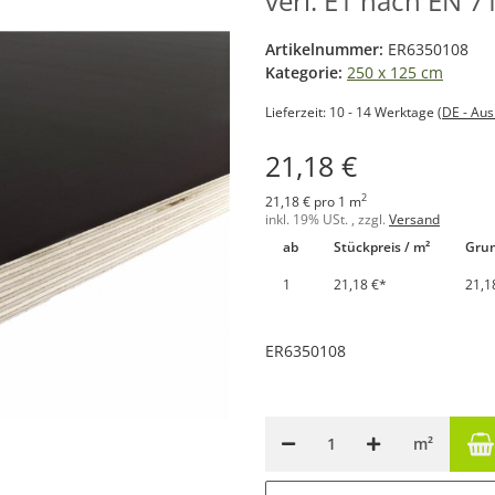
verl. E1 nach EN 71
Artikelnummer:
ER6350108
Kategorie:
250 x 125 cm
Lieferzeit:
10 - 14 Werktage
(DE - Au
21,18 €
2
21,18 € pro 1 m
inkl. 19% USt. , zzgl.
Versand
ab
Stückpreis / m²
Grun
1
21,18 €
*
21,1
ER6350108
m²