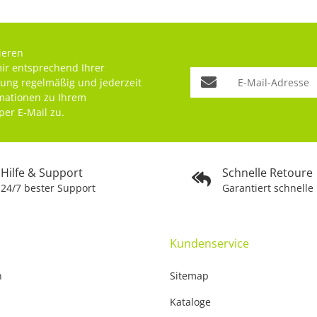
ieren
mir entsprechend Ihrer
rung
regelmäßig und jederzeit
rmationen zu Ihrem
per E-Mail zu.
Hilfe & Support
Schnelle Retoure
24/7 bester Support
Garantiert schnelle
Kundenservice
n
Sitemap
Kataloge