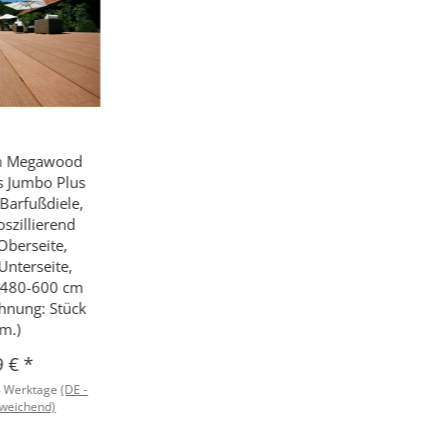
m Megawood
s Jumbo Plus
Barfußdiele,
szillierend
Oberseite,
Unterseite,
-480-600 cm
hnung: Stück
m.)
9 €
*
4 Werktage
(DE -
weichend)