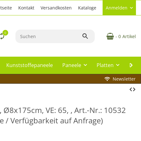
tseite
Kontakt
Versandkosten
Kataloge
Anmelden
0
- 0
Artikel
Kunststoffepaneele
Paneele
Platten
Plat
Newsletter
 Ø8x175cm, VE: 65, , Art.-Nr.: 10532
 / Verfügbarkeit auf Anfrage)