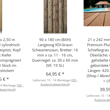
x 2,50 m
90 x 180 cm (BXH)
21 x 242 m
zylindrisch
Langeoog KDI-braun
Premium Plu
espitzt, Kopf
Schwartenzaun, Bretter: 16
Schiefergrau 
t Kiefer
mm x ca. 11 - 16 cm,
Oberläche: o
kimprägniert
Querriegel: ca. 30 x 60 mm
gehobelte 
 Stück im
(VE: 19 St.)
gebürstete 
estöckert
Längen: 420
64,95 €
*
(Shop / Abrec
5 €
*
Lieferzeit:
10 - 14 Werktage
(DE -
= Lf
Ausland abweichend)
 14 Werktage
(DE -
39,5
abweichend)
Lieferzeit:
10 - 1
Ausland ab