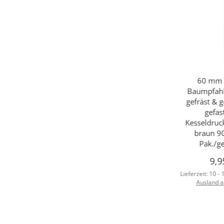
60 mm 
Baumpfahl 
gefräst & g
gefas
Kesseldruc
braun 90
Pak./g
9,9
Lieferzeit:
10 -
Ausland 