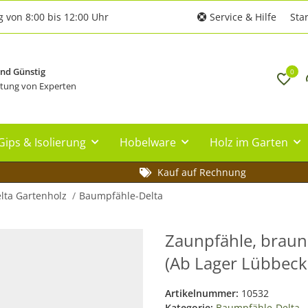
g von 8:00 bis 12:00 Uhr
Service & Hilfe
Star
und Günstig
0
tung von Experten
Gips & Isolierung
Hobelware
Holz im Garten
Kauf auf Rechnung
lta Gartenholz
Baumpfähle-Delta
Zaunpfähle, braun,
(Ab Lager Lübbecke
Artikelnummer:
10532
Kategorie:
Baumpfähle-Delta