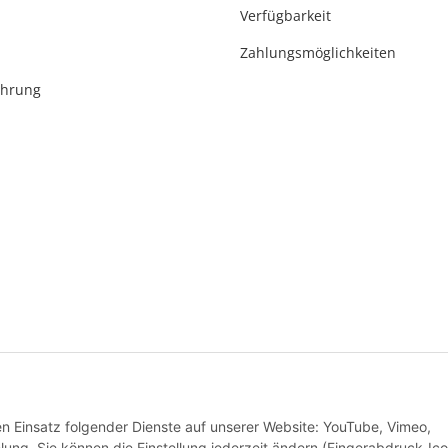
Verfügbarkeit
Zahlungsmöglichkeiten
ehrung
* Alle Preise inkl. gesetzlicher USt., zzgl.
Versand
den Einsatz folgender Dienste auf unserer Website: YouTube, Vimeo,
Alle Preise inkl. MwSt.
g. Sie können die Einstellung jederzeit ändern (Fingerabdruck-Ico