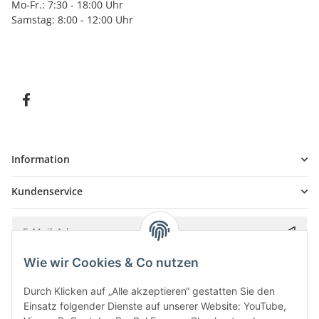
Mo-Fr.: 7:30 - 18:00 Uhr
Samstag: 8:00 - 12:00 Uhr
Information
Kundenservice
Wie wir Cookies & Co nutzen
Bitte senden Sie mir entsprechend Ihrer
Datenschutzerklärung
regelmäßig und
jederzeit widerruflich Informationen zu Ihrem Produktsortiment per E-Mail zu.
Durch Klicken auf „Alle akzeptieren“ gestatten Sie den
Einsatz folgender Dienste auf unserer Website: YouTube,