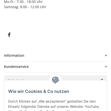
Mo-Fr.: 7:30 - 18:00 Uhr
Samstag: 8:00 - 12:00 Uhr
Information
Kundenservice
Wie wir Cookies & Co nutzen
Bitte senden Sie mir entsprechend Ihrer
Datenschutzerklärung
regelmäßig und
jederzeit widerruflich Informationen zu Ihrem Produktsortiment per E-Mail zu.
Durch Klicken auf „Alle akzeptieren“ gestatten Sie den
Einsatz folgender Dienste auf unserer Website: YouTube,