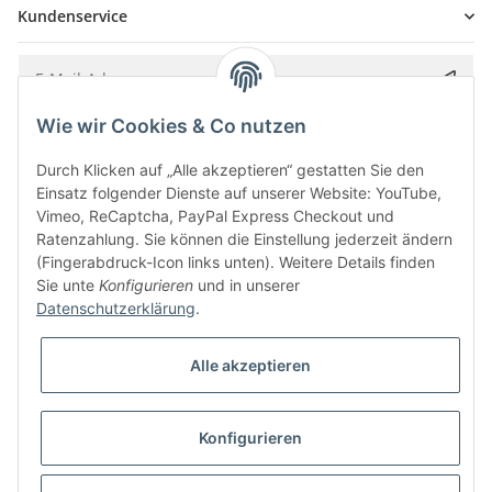
Kundenservice
Wie wir Cookies & Co nutzen
Bitte senden Sie mir entsprechend Ihrer
Datenschutzerklärung
regelmäßig und
jederzeit widerruflich Informationen zu Ihrem Produktsortiment per E-Mail zu.
Durch Klicken auf „Alle akzeptieren“ gestatten Sie den
Einsatz folgender Dienste auf unserer Website: YouTube,
Vimeo, ReCaptcha, PayPal Express Checkout und
Ratenzahlung. Sie können die Einstellung jederzeit ändern
(Fingerabdruck-Icon links unten). Weitere Details finden
Sie unte
Konfigurieren
und in unserer
Datenschutzerklärung
.
Alle akzeptieren
* Alle Preise inkl. gesetzlicher USt., zzgl.
Versand
Konfigurieren
Besucherzähler: 5850327
Alle Preise inkl. MwSt.
Umsetzung
Vlarom E-Commerce Agentur
| Powered by
JTL-Shop
|