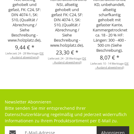
gehobelt und
NSI, allseitig
KD, unbehandelt,
gefast, FK: C24, SF:
gehobelt und
allseitig
DIN 4074-1, SK:
gefast FK: C24, SF:
scharfkantig
S10, (Qualität /
DIN 4074-1, SK:
gehobelt mit
Abrechnung /
S10, (Qualität /
gefaster Kante,
Siehe
Abrechnung /
Kammergetrocknet
Beschreibung -
Siehe
ca. 18 - 20 % HF:
www.holzplatz.de),
Beschreibung -
Längen: 300 - 400 -
www.holzplatz.de),
500 cm (Siehe
9,44 €
*
Beschreibung),
23,30 €
*
Lieferzeit:
24 - 28 Werktage
(DE
8,07 €
*
- Ausland abweichend)
Lieferzeit:
24 - 28 Werktage
(DE
- Ausland abweichend)
Lieferzeit:
10 - 14 Werktage
(DE
- Ausland abweichend)
Newsletter Abonnieren
Bitte senden Sie mir entsprechend Ihrer
Datenschutzerklärung
regelmäßig und jederzeit widerruflich
Informationen zu Ihrem Produktsortiment per E-Mail zu.
Abonnieren