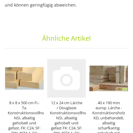
und können geringfügig abweichen.
Ähnliche Artikel
8 x 8 x 500 cm Fi.-
12 x 24 cm Lärche
40 x 190 mm
Ta.
/ Douglasie
europ. Lärche -
Konstruktionsvollholz
Konstruktionsvollholz
Konstruktionsholz
NSI, allseitig
NSI, allseitig
KD, unbehandelt,
gehobelt und
gehobelt und
allseitig
gefast, FK: C24, SF:
gefast FK: C24, SF:
scharfkantig