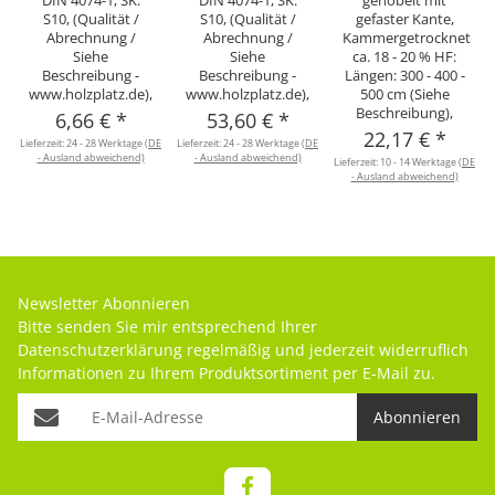
DIN 4074-1, SK:
DIN 4074-1, SK:
gehobelt mit
S10, (Qualität /
S10, (Qualität /
gefaster Kante,
Abrechnung /
Abrechnung /
Kammergetrocknet
Siehe
Siehe
ca. 18 - 20 % HF:
Beschreibung -
Beschreibung -
Längen: 300 - 400 -
www.holzplatz.de),
www.holzplatz.de),
500 cm (Siehe
Beschreibung),
6,66 €
*
53,60 €
*
22,17 €
*
Lieferzeit:
24 - 28 Werktage
(DE
Lieferzeit:
24 - 28 Werktage
(DE
- Ausland abweichend)
- Ausland abweichend)
Lieferzeit:
10 - 14 Werktage
(DE
- Ausland abweichend)
Newsletter Abonnieren
Bitte senden Sie mir entsprechend Ihrer
Datenschutzerklärung
regelmäßig und jederzeit widerruflich
Informationen zu Ihrem Produktsortiment per E-Mail zu.
Abonnieren