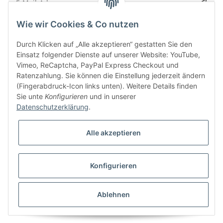
Wie wir Cookies & Co nutzen
Bitte senden Sie mir entsprechend Ihrer
Datenschutzerklärung
regelmäßig und
jederzeit widerruflich Informationen zu Ihrem Produktsortiment per E-Mail zu.
Durch Klicken auf „Alle akzeptieren“ gestatten Sie den
Einsatz folgender Dienste auf unserer Website: YouTube,
Vimeo, ReCaptcha, PayPal Express Checkout und
Ratenzahlung. Sie können die Einstellung jederzeit ändern
(Fingerabdruck-Icon links unten). Weitere Details finden
Sie unte
Konfigurieren
und in unserer
Datenschutzerklärung
.
Alle akzeptieren
* Alle Preise inkl. gesetzlicher USt., zzgl.
Versand
Konfigurieren
Besucherzähler: 5849739
Alle Preise inkl. MwSt.
Umsetzung
Vlarom E-Commerce Agentur
| Powered by
JTL-Shop
|
CLEARIX JTL-Shop Template
Ablehnen