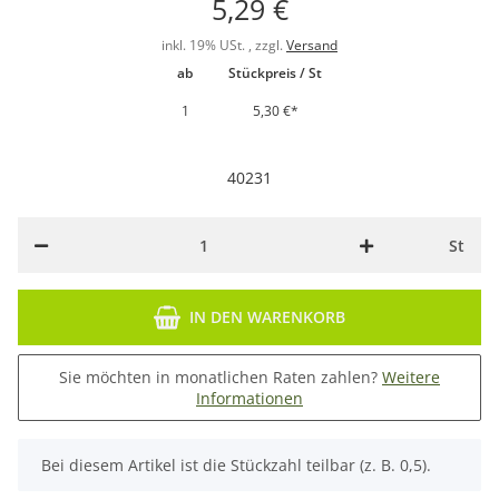
5,29 €
inkl. 19% USt. , zzgl.
Versand
ab
Stückpreis / St
1
5,30 €
*
40231
St
IN DEN WARENKORB
Sie möchten in monatlichen Raten zahlen?
Weitere
Informationen
x
Bei diesem Artikel ist die Stückzahl teilbar (z. B. 0,5).