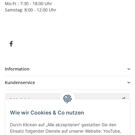
Mo-Fr.: 7:30 - 18:00 Uhr
Samstag: 8:00 - 12:00 Uhr
Information
Kundenservice
Wie wir Cookies & Co nutzen
Bitte senden Sie mir entsprechend Ihrer
Datenschutzerklärung
regelmäßig und
jederzeit widerruflich Informationen zu Ihrem Produktsortiment per E-Mail zu.
Durch Klicken auf „Alle akzeptieren“ gestatten Sie den
Einsatz folgender Dienste auf unserer Website: YouTube,