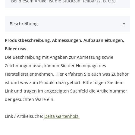
x
Bei diesem Artikel ist die Stückzahl teilbar (z. B. 0,5).
Beschreibung
Produktbeschreibung, Abmessungen, Aufbauanleitungen,
Bilder usw.
Die Beschreibung mit Angaben zur Abmessung sowie
Zeichnungen usw., können Sie der Homepage des
Herstellerst entnehmen. Hier erfahren Sie auch was Zubehör
ist und was zum Produkt dazu gehört. Bitte folgen Sie dem
Link und tragen im angezeigten Suchfeld die Artikelnummer
der gesuchten Ware ein.
Link / Artikelsuche:
Delta Gartenholz.