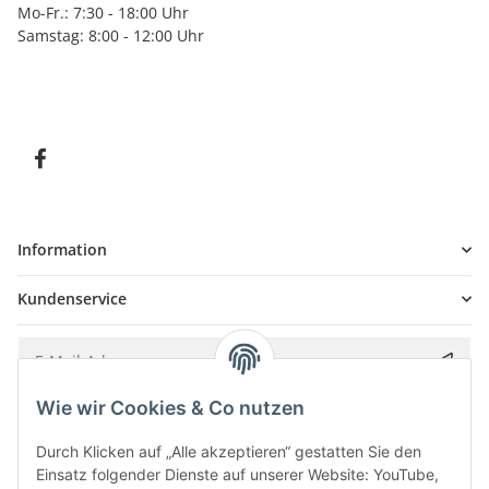
Mo-Fr.: 7:30 - 18:00 Uhr
Samstag: 8:00 - 12:00 Uhr
Information
Kundenservice
Wie wir Cookies & Co nutzen
Bitte senden Sie mir entsprechend Ihrer
Datenschutzerklärung
regelmäßig und
jederzeit widerruflich Informationen zu Ihrem Produktsortiment per E-Mail zu.
Durch Klicken auf „Alle akzeptieren“ gestatten Sie den
Einsatz folgender Dienste auf unserer Website: YouTube,