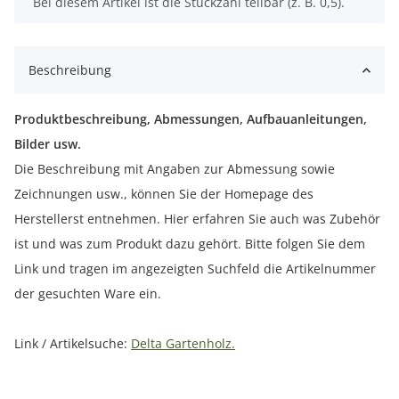
x
Bei diesem Artikel ist die Stückzahl teilbar (z. B. 0,5).
Beschreibung
Produktbeschreibung, Abmessungen, Aufbauanleitungen,
Bilder usw.
Die Beschreibung mit Angaben zur Abmessung sowie
Zeichnungen usw., können Sie der Homepage des
Herstellerst entnehmen. Hier erfahren Sie auch was Zubehör
ist und was zum Produkt dazu gehört. Bitte folgen Sie dem
Link und tragen im angezeigten Suchfeld die Artikelnummer
der gesuchten Ware ein.
Link / Artikelsuche:
Delta Gartenholz.