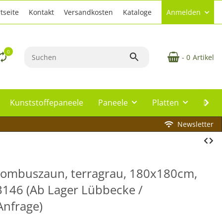
tseite
Kontakt
Versandkosten
Kataloge
Anmelden
0
- 0
Artikel
Kunststoffepaneele
Paneele
Platten
Plat
Newsletter
mbuszaun, terragrau, 180x180cm,
 53146 (Ab Lager Lübbecke /
Anfrage)