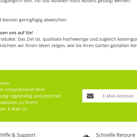
 zugänglich sein. Für das Abladen muss Abseits gesorgt werden.
nd können geringfügig abweichen.
en uns auf Sie!
odukte. Das Ziel ist, qualitativ hochwertige und zugleich kostengü
möchten wir Ihnen Ideen zeigen, wie Sie Ihren Garten gestalten k
ieren
mir entsprechend Ihrer
rung
regelmäßig und jederzeit
rmationen zu Ihrem
per E-Mail zu.
Hilfe & Support
Schnelle Retoure