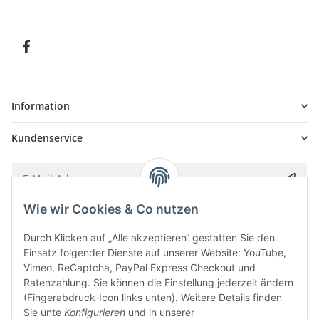
Information
Kundenservice
Wie wir Cookies & Co nutzen
Bitte senden Sie mir entsprechend Ihrer
Datenschutzerklärung
regelmäßig und
jederzeit widerruflich Informationen zu Ihrem Produktsortiment per E-Mail zu.
Durch Klicken auf „Alle akzeptieren“ gestatten Sie den
Einsatz folgender Dienste auf unserer Website: YouTube,
Vimeo, ReCaptcha, PayPal Express Checkout und
Ratenzahlung. Sie können die Einstellung jederzeit ändern
(Fingerabdruck-Icon links unten). Weitere Details finden
Sie unte
Konfigurieren
und in unserer