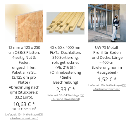
12 mm x 125 x 250
40 x 60 x 4000 mm
UW 75 Metall-
cm OSB/3 Platten,
Fi./Ta. Dachlatten,
Profil für Boden
4-seitig Nut &
S10 Sortierung,
und Decke, Länge
Feder,
roh, getrocknet
= 400 cm
ungeschliffen,
(VE: 216 St.)
(Lieferung nur im
Paket a' 78 St.,
(Onlinebestellung
Hausgebiet)
(3,125 qm pro
/ Siehe
1,52 €
*
Platte /
Beschreibung)
Lieferzeit:
10 - 14 Werktage
(DE
Abrechnung nach
2,33 €
*
- Ausland abweichend)
qm) (Stückpreis:
Lieferzeit:
10 - 14 Werktage
(DE
L
33,2 Euro),
- Ausland abweichend)
10,63 €
*
2
10,63 € pro 1 m
Lieferzeit:
10 - 14 Werktage
(DE
- Ausland abweichend)