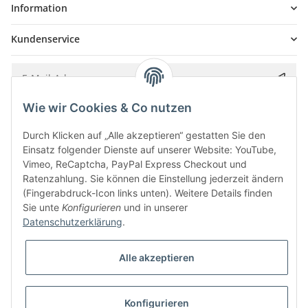
Information
Kundenservice
Wie wir Cookies & Co nutzen
Bitte senden Sie mir entsprechend Ihrer
Datenschutzerklärung
regelmäßig und
jederzeit widerruflich Informationen zu Ihrem Produktsortiment per E-Mail zu.
Durch Klicken auf „Alle akzeptieren“ gestatten Sie den
Einsatz folgender Dienste auf unserer Website: YouTube,
Vimeo, ReCaptcha, PayPal Express Checkout und
Ratenzahlung. Sie können die Einstellung jederzeit ändern
(Fingerabdruck-Icon links unten). Weitere Details finden
Sie unte
Konfigurieren
und in unserer
Datenschutzerklärung
.
Alle akzeptieren
* Alle Preise inkl. gesetzlicher USt., zzgl.
Versand
Konfigurieren
Besucherzähler: 5853628