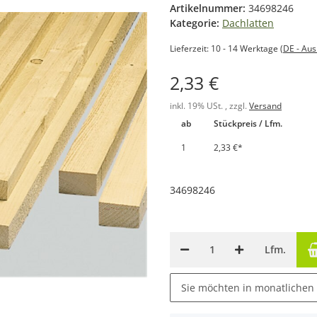
Artikelnummer:
34698246
Kategorie:
Dachlatten
Lieferzeit:
10 - 14 Werktage
(DE - Au
2,33 €
inkl. 19% USt. , zzgl.
Versand
ab
Stückpreis / Lfm.
1
2,33 €
*
34698246
Lfm.
Sie möchten in monatlichen