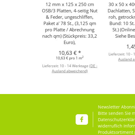
12 mm x 125 x 250 cm
30 x 50 x 4
OSB/3 Platten, 4-seitig Nut
Dachlatten, 
& Feder, ungeschliffen,
roh, getrock
Paket a' 78 St., (3,125 qm
Bund: 10 St
pro Platte / Abrechnung
St.) (Onlin
nach qm) (Stückpreis: 33,2
Siehe Bes
Euro),
1,4
10,63 €
*
Lieferzeit:
10 -
2
10,63 € pro 1 m
Ausland 
Lieferzeit:
10 - 14 Werktage
(DE -
Ausland abweichend)
Newsletter Abonn
Bitte senden Sie 
Datenschutzerklä
widerruflich Info
Produktsortiment 