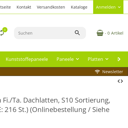
tseite
Kontakt
Versandkosten
Kataloge
Anmelden
0
- 0
Artikel
Kunststoffepaneele
Paneele
Platten
Plat
Newsletter
Fi./Ta. Dachlatten, S10 Sortierung,
: 216 St.) (Onlinebestellung / Siehe