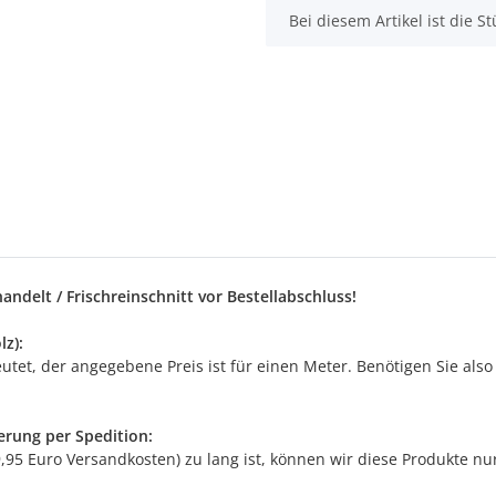
x
Bei diesem Artikel ist die Stü
ndelt / Frischreinschnitt vor Bestellabschluss!
z):
t, der angegebene Preis ist für einen Meter. Benötigen Sie also 5 
erung per Spedition:
9,95 Euro Versandkosten) zu lang ist, können wir diese Produkte n