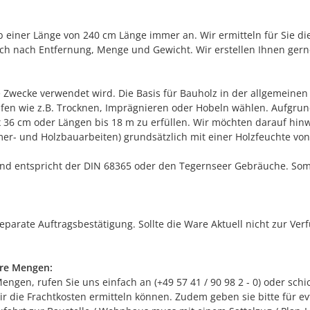
ab einer Länge von 240 cm Länge immer an. Wir ermitteln für Sie di
 sich nach Entfernung, Menge und Gewicht. Wir erstellen Ihnen ger
che Zwecke verwendet wird. Die Basis für Bauholz in der allgemein
ufen wie z.B. Trocknen, Imprägnieren oder Hobeln wählen. Aufgrun
36 cm oder Längen bis 18 m zu erfüllen. Wir möchten darauf hinwe
r- und Holzbauarbeiten) grundsätzlich mit einer Holzfeuchte von
und entspricht der DIN 68365 oder den Tegernseer Gebräuche. Somi
separate Auftragsbestätigung. Sollte die Ware Aktuell nicht zur Ve
ere Mengen:
gen, rufen Sie uns einfach an (+49 57 41 / 90 98 2 - 0) oder schic
 die Frachtkosten ermitteln können. Zudem geben sie bitte für ev