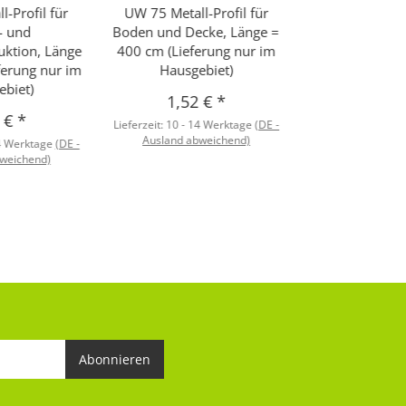
-Profil für
UW 75 Metall-Profil für
- und
Boden und Decke, Länge =
uktion, Länge
400 cm (Lieferung nur im
ferung nur im
Hausgebiet)
biet)
1,52 €
*
1 €
*
Lieferzeit:
10 - 14 Werktage
(DE -
Ausland abweichend)
4 Werktage
(DE -
weichend)
Abonnieren