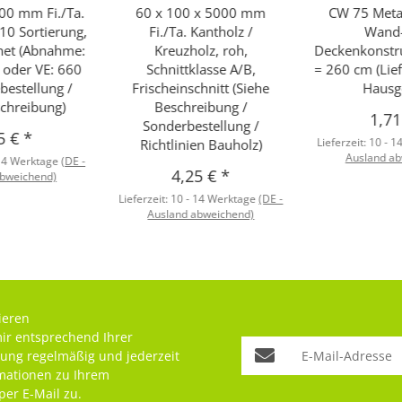
000 mm Fi./Ta.
60 x 100 x 5000 mm
CW 75 Metall
S10 Sortierung,
Fi./Ta. Kantholz /
Wand
net (Abnahme:
Kreuzholz, roh,
Deckenkonstr
. oder VE: 660
Schnittklasse A/B,
= 260 cm (Lie
ebestellung /
Frischeinschnitt (Siehe
Hausge
chreibung)
Beschreibung /
1,7
Sonderbestellung /
5 €
*
Lieferzeit:
10 - 1
Richtlinien Bauholz)
Ausland ab
 14 Werktage
(DE -
4,25 €
*
abweichend)
Lieferzeit:
10 - 14 Werktage
(DE -
Ausland abweichend)
ieren
mir entsprechend Ihrer
rung
regelmäßig und jederzeit
rmationen zu Ihrem
per E-Mail zu.