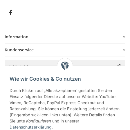
Information
Kundenservice
Wie wir Cookies & Co nutzen
Bitte senden Sie mir entsprechend Ihrer
Datenschutzerklärung
regelmäßig und
jederzeit widerruflich Informationen zu Ihrem Produktsortiment per E-Mail zu.
Durch Klicken auf „Alle akzeptieren“ gestatten Sie den
Einsatz folgender Dienste auf unserer Website: YouTube,
Vimeo, ReCaptcha, PayPal Express Checkout und
Ratenzahlung. Sie können die Einstellung jederzeit ändern
(Fingerabdruck-Icon links unten). Weitere Details finden
Sie unte
Konfigurieren
und in unserer
Datenschutzerklärung
.