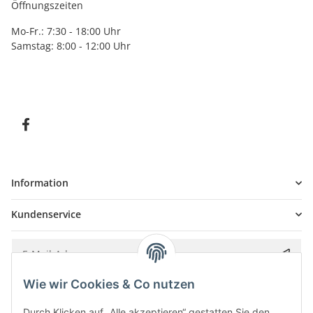
Öffnungszeiten
Mo-Fr.: 7:30 - 18:00 Uhr
Samstag: 8:00 - 12:00 Uhr
Information
Kundenservice
Wie wir Cookies & Co nutzen
Bitte senden Sie mir entsprechend Ihrer
Datenschutzerklärung
regelmäßig und
jederzeit widerruflich Informationen zu Ihrem Produktsortiment per E-Mail zu.
Durch Klicken auf „Alle akzeptieren“ gestatten Sie den