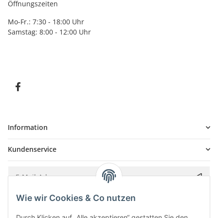
Öffnungszeiten
Mo-Fr.: 7:30 - 18:00 Uhr
Samstag: 8:00 - 12:00 Uhr
Information
Kundenservice
Wie wir Cookies & Co nutzen
Bitte senden Sie mir entsprechend Ihrer
Datenschutzerklärung
regelmäßig und
jederzeit widerruflich Informationen zu Ihrem Produktsortiment per E-Mail zu.
Durch Klicken auf „Alle akzeptieren“ gestatten Sie den