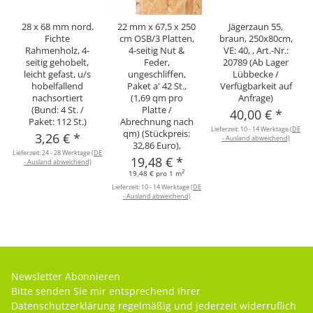
28 x 68 mm nord.
22 mm x 67,5 x 250
Jägerzaun 55,
Fichte
cm OSB/3 Platten,
braun, 250x80cm,
Rahmenholz, 4-
4-seitig Nut &
VE: 40, , Art.-Nr.:
seitig gehobelt,
Feder,
20789 (Ab Lager
leicht gefast, u/s
ungeschliffen,
Lübbecke /
hobelfallend
Paket a' 42 St.,
Verfügbarkeit auf
nachsortiert
(1,69 qm pro
Anfrage)
(Bund: 4 St. /
Platte /
40,00 €
*
Paket: 112 St.)
Abrechnung nach
Lieferzeit:
10 - 14 Werktage
(DE
qm) (Stückpreis:
3,26 €
*
- Ausland abweichend)
32,86 Euro),
Lieferzeit:
24 - 28 Werktage
(DE
19,48 €
*
- Ausland abweichend)
2
19,48 € pro 1 m
Lieferzeit:
10 - 14 Werktage
(DE
- Ausland abweichend)
Newsletter Abonnieren
Bitte senden Sie mir entsprechend Ihrer
Datenschutzerklärung
regelmäßig und jederzeit widerruflich