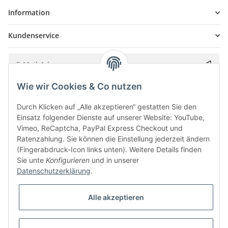
Information
Kundenservice
Wie wir Cookies & Co nutzen
Bitte senden Sie mir entsprechend Ihrer
Datenschutzerklärung
regelmäßig und
jederzeit widerruflich Informationen zu Ihrem Produktsortiment per E-Mail zu.
Durch Klicken auf „Alle akzeptieren“ gestatten Sie den
Einsatz folgender Dienste auf unserer Website: YouTube,
Vimeo, ReCaptcha, PayPal Express Checkout und
Ratenzahlung. Sie können die Einstellung jederzeit ändern
(Fingerabdruck-Icon links unten). Weitere Details finden
Sie unte
Konfigurieren
und in unserer
Datenschutzerklärung
.
Alle akzeptieren
* Alle Preise inkl. gesetzlicher USt., zzgl.
Versand