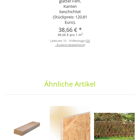
glatter Film,
Kanten
beschichtet
(Stückpreis: 120,81
Euro),
38,66 €
*
2
38,66 € pro 1 m
Lieferzeit:
10 - 14 Werktage
(DE
- Ausland abweichend)
Ähnliche Artikel