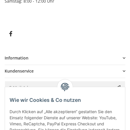
Samstag: 8:00 - 12:00 Uhr
Information
Kundenservice
Wie wir Cookies & Co nutzen
Bitte senden Sie mir entsprechend Ihrer
Datenschutzerklärung
regelmäßig und
jederzeit widerruflich Informationen zu Ihrem Produktsortiment per E-Mail zu.
Durch Klicken auf „Alle akzeptieren“ gestatten Sie den
Einsatz folgender Dienste auf unserer Website: YouTube,
Vimeo, ReCaptcha, PayPal Express Checkout und
Ratenzahlung. Sie können die Einstellung jederzeit ändern