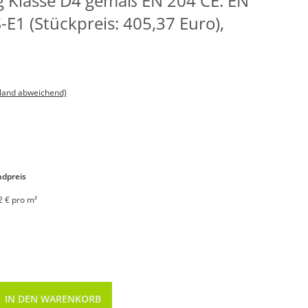
 Klasse D4 gemäß EN 204 CE: EN
-E1 (Stückpreis: 405,37 Euro),
sland abweichend)
dpreis
2 € pro m²
IN DEN WARENKORB