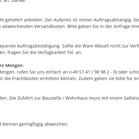
. an. Danke!
itt geliefert anbieten. Der Aufpreis ist immer Auftragsabhängig. G
 abweichenden Versandkosten. Bitte geben Sie in der Anfrage im
separate Auftragsbestätigung. Sollte die Ware Aktuell nicht zur Ve
n, fragen Sie die Verfügbarkeit Tel. an.
ere Mengen:
gen, rufen Sie uns einfach an (+49 57 41 / 90 98 2 - 0) oder schic
r die Frachtkosten ermitteln können. Zudem geben sie bitte für e
n. Die Zufahrt zur Baustelle / Wohnhaus muss mit einem Sattelzug
nd können geringfügig abweichen.