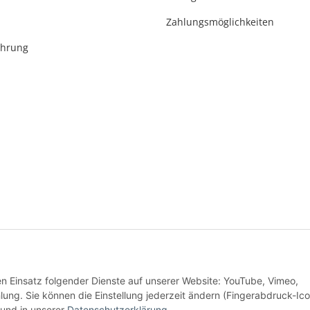
Zahlungsmöglichkeiten
ehrung
* Alle Preise inkl. gesetzlicher USt., zzgl.
Versand
den Einsatz folgender Dienste auf unserer Website: YouTube, Vimeo,
Alle Preise inkl. MwSt.
g. Sie können die Einstellung jederzeit ändern (Fingerabdruck-Ico
und in unserer
Datenschutzerklärung
.