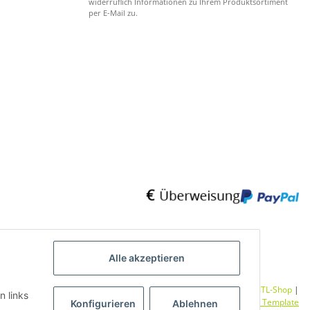
widerruflich Informationen zu Ihrem Produktsortiment
per E-Mail zu.
Alle akzeptieren
Umsetzung
Vlarom E-Commerce Agentur
| Powered by
JTL-Shop
|
n links
CLEARIX JTL-Shop Template
Konfigurieren
Ablehnen