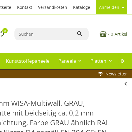
tseite
Kontakt
Versandkosten
Kataloge
Anmelden
0
- 0
Artikel
Kunststoffepaneele
Paneele
Platten
Plat
Newsletter
mm WISA-Multiwall, GRAU,
tte mit beidseitig ca. 0,2 mm
ichtung, Farbe GRAU ähnlich RAL