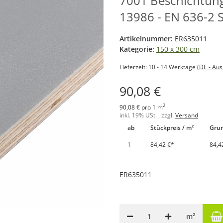
7001 Beschichtung
13986 - EN 636-2 S
Artikelnummer:
ER635011
Kategorie:
150 x 300 cm
Lieferzeit:
10 - 14 Werktage
(DE - Au
90,08 €
2
90,08 € pro 1 m
inkl. 19% USt. , zzgl.
Versand
ab
Stückpreis / m²
Grun
1
84,42 €
*
84,4
ER635011
m²