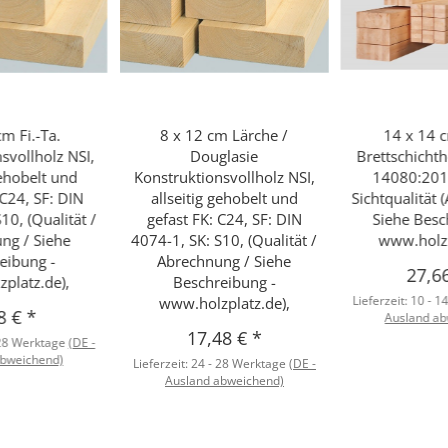
cm Fi.-Ta.
8 x 12 cm Lärche /
14 x 14 c
svollholz NSI,
Douglasie
Brettschichth
gehobelt und
Konstruktionsvollholz NSI,
14080:201
 C24, SF: DIN
allseitig gehobelt und
Sichtqualität 
10, (Qualität /
gefast FK: C24, SF: DIN
Siehe Besc
ng / Siehe
4074-1, SK: S10, (Qualität /
www.holzp
eibung -
Abrechnung / Siehe
27,6
platz.de),
Beschreibung -
Lieferzeit:
10 - 1
www.holzplatz.de),
8 €
*
Ausland ab
17,48 €
*
 28 Werktage
(DE -
abweichend)
Lieferzeit:
24 - 28 Werktage
(DE -
Ausland abweichend)