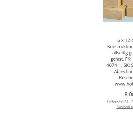
6 x 12 
Konstruktion
allseitig 
gefast, FK:
4074-1, SK: S
Abrechnu
Beschr
www.holz
8,0
Lieferzeit:
24 -
Ausland 