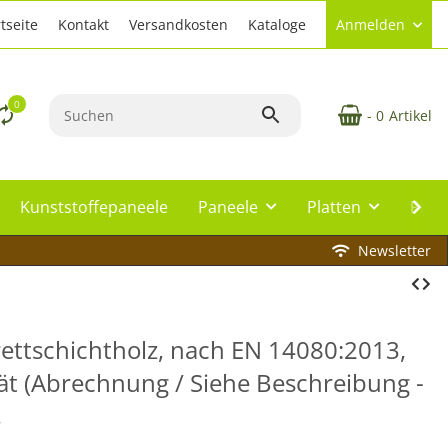
tseite
Kontakt
Versandkosten
Kataloge
Anmelden
0
- 0
Artikel
Kunststoffepaneele
Paneele
Platten
Plat
Newsletter
Brettschichtholz, nach EN 14080:2013,
ät (Abrechnung / Siehe Beschreibung -
,