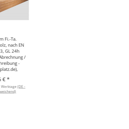
m Fi.-Ta.
olz, nach EN
3, GL 24h
(Abrechnung /
hreibung -
latz.de),
6 €
*
4 Werktage
(DE -
weichend)