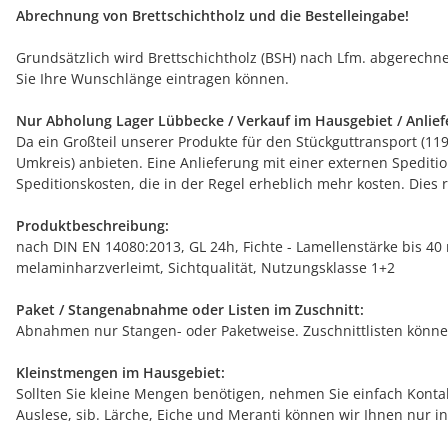
Abrechnung von Brettschichtholz und die Bestelleingabe!
Grundsätzlich wird Brettschichtholz (BSH) nach Lfm. abgerechnet.
Sie Ihre Wunschlänge eintragen können.
Nur Abholung Lager Lübbecke / Verkauf im Hausgebiet / Anlief
Da ein Großteil unserer Produkte für den Stückguttransport (11
Umkreis) anbieten. Eine Anlieferung mit einer externen Spediti
Speditionskosten, die in der Regel erheblich mehr kosten. Dies
Produktbeschreibung:
nach DIN EN 14080:2013, GL 24h, Fichte - Lamellenstärke bis 40
melaminharzverleimt, Sichtqualität, Nutzungsklasse 1+2
Paket / Stangenabnahme oder Listen im Zuschnitt:
Abnahmen nur Stangen- oder Paketweise. Zuschnittlisten können 
Kleinstmengen im Hausgebiet:
Sollten Sie kleine Mengen benötigen, nehmen Sie einfach Kontak
Auslese, sib. Lärche, Eiche und Meranti können wir Ihnen nur i