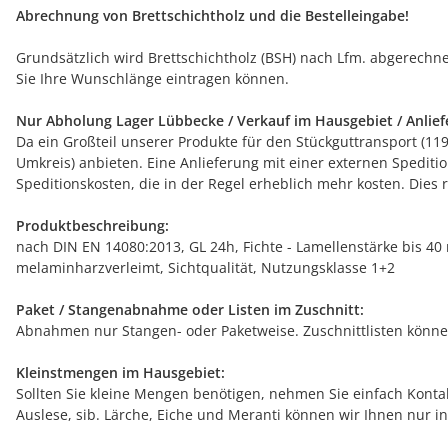
Abrechnung von Brettschichtholz und die Bestelleingabe!
Grundsätzlich wird Brettschichtholz (BSH) nach Lfm. abgerechnet.
Sie Ihre Wunschlänge eintragen können.
Nur Abholung Lager Lübbecke / Verkauf im Hausgebiet / Anlief
Da ein Großteil unserer Produkte für den Stückguttransport (11
Umkreis) anbieten. Eine Anlieferung mit einer externen Spediti
Speditionskosten, die in der Regel erheblich mehr kosten. Dies
Produktbeschreibung:
nach DIN EN 14080:2013, GL 24h, Fichte - Lamellenstärke bis 40
melaminharzverleimt, Sichtqualität, Nutzungsklasse 1+2
Paket / Stangenabnahme oder Listen im Zuschnitt:
Abnahmen nur Stangen- oder Paketweise. Zuschnittlisten können 
Kleinstmengen im Hausgebiet:
Sollten Sie kleine Mengen benötigen, nehmen Sie einfach Kontak
Auslese, sib. Lärche, Eiche und Meranti können wir Ihnen nur i