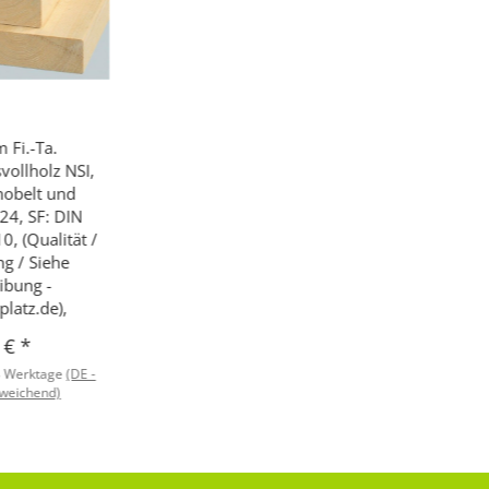
 Fi.-Ta.
vollholz NSI,
ehobelt und
C24, SF: DIN
0, (Qualität /
g / Siehe
ibung -
latz.de),
4 €
*
8 Werktage
(DE -
weichend)