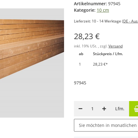
Artikelnummer:
97945
Kategorie:
10 cm
Lieferzeit:
10 - 14 Werktage
(DE - Au
28,23 €
inkl. 19% USt. , zzgl.
Versand
ab
Stückpreis / Lfm.
1
28,23 €
*
97945
Lfm.
Sie möchten in monatlichen