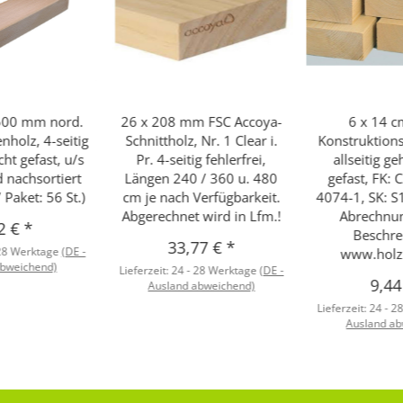
500 mm nord.
26 x 208 mm FSC Accoya-
6 x 14 cm
nholz, 4-seitig
Schnittholz, Nr. 1 Clear i.
Konstruktions
cht gefast, u/s
Pr. 4-seitig fehlerfrei,
allseitig g
d nachsortiert
Längen 240 / 360 u. 480
gefast, FK: 
/ Paket: 56 St.)
cm je nach Verfügbarkeit.
4074-1, SK: S1
Abgerechnet wird in Lfm.!
Abrechnun
2 €
*
Beschre
33,77 €
*
 28 Werktage
(DE -
www.holzp
abweichend)
Lieferzeit:
24 - 28 Werktage
(DE -
9,4
Ausland abweichend)
Lieferzeit:
24 - 2
Ausland ab