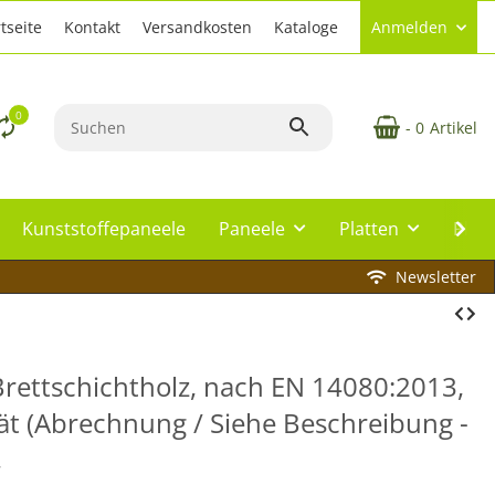
tseite
Kontakt
Versandkosten
Kataloge
Anmelden
0
- 0
Artikel
Kunststoffepaneele
Paneele
Platten
Plat
Newsletter
 Brettschichtholz, nach EN 14080:2013,
ät (Abrechnung / Siehe Beschreibung -
,