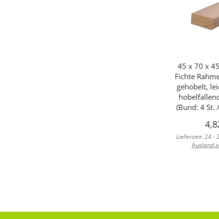
45 x 70 x 4
Fichte Rahme
gehobelt, lei
hobelfallen
(Bund: 4 St. 
4,8
Lieferzeit:
24 -
Ausland 