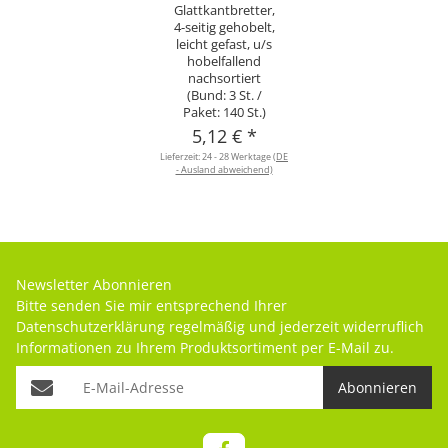
Glattkantbretter,
4-seitig gehobelt,
leicht gefast, u/s
hobelfallend
nachsortiert
(Bund: 3 St. /
Paket: 140 St.)
5,12 €
*
Lieferzeit:
24 - 28 Werktage
(DE
- Ausland abweichend)
Newsletter Abonnieren
Bitte senden Sie mir entsprechend Ihrer
Datenschutzerklärung
regelmäßig und jederzeit widerruflich
Informationen zu Ihrem Produktsortiment per E-Mail zu.
Abonnieren