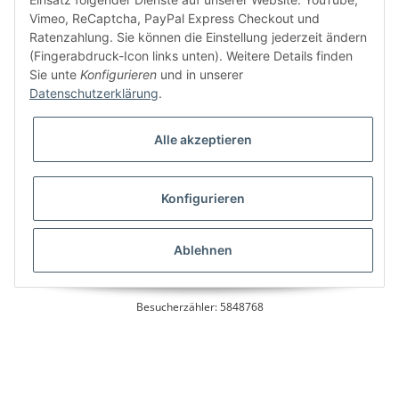
Vimeo, ReCaptcha, PayPal Express Checkout und
Ratenzahlung. Sie können die Einstellung jederzeit ändern
Bitte senden Sie mir entsprechend Ihrer
Datenschutzerklärung
regelmäßig und
(Fingerabdruck-Icon links unten). Weitere Details finden
jederzeit widerruflich Informationen zu Ihrem Produktsortiment per E-Mail zu.
Sie unte
Konfigurieren
und in unserer
Datenschutzerklärung
.
Alle akzeptieren
Konfigurieren
* Alle Preise inkl. gesetzlicher USt., zzgl.
Versand
Ablehnen
Besucherzähler: 5848768
Alle Preise inkl. MwSt.
Umsetzung
Vlarom E-Commerce Agentur
| Powered by
JTL-Shop
|
CLEARIX JTL-Shop Template