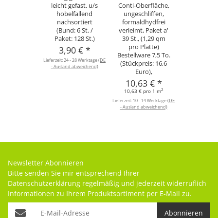
leicht gefast, u/s
Conti-Oberfläche,
hobelfallend
ungeschliffen,
nachsortiert
formaldhydfrei
(Bund: 6 St. /
verleimt, Paket a'
Paket: 128 St.)
39 St., (1,29 qm
pro Platte)
3,90 €
*
Bestellware 7,5 To.
Lieferzeit:
24 - 28 Werktage
(DE
(Stückpreis: 16,6
- Ausland abweichend)
Euro),
10,63 €
*
2
10,63 € pro 1 m
Lieferzeit:
10 - 14 Werktage
(DE
- Ausland abweichend)
Newsletter Abonnieren
Bitte senden Sie mir entsprechend Ihrer
Datenschutzerklärung
regelmäßig und jederzeit widerruflich
Informationen zu Ihrem Produktsortiment per E-Mail zu.
Abonnieren