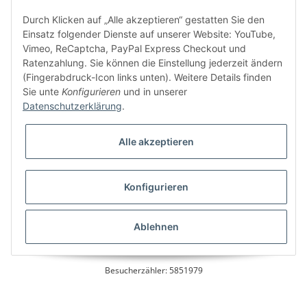
Kundenservice
Durch Klicken auf „Alle akzeptieren“ gestatten Sie den
Einsatz folgender Dienste auf unserer Website: YouTube,
Vimeo, ReCaptcha, PayPal Express Checkout und
Ratenzahlung. Sie können die Einstellung jederzeit ändern
Bitte senden Sie mir entsprechend Ihrer
Datenschutzerklärung
regelmäßig und
(Fingerabdruck-Icon links unten). Weitere Details finden
jederzeit widerruflich Informationen zu Ihrem Produktsortiment per E-Mail zu.
Sie unte
Konfigurieren
und in unserer
Datenschutzerklärung
.
Alle akzeptieren
Konfigurieren
* Alle Preise inkl. gesetzlicher USt., zzgl.
Versand
Ablehnen
Besucherzähler: 5851979
Alle Preise inkl. MwSt.
Umsetzung
Vlarom E-Commerce Agentur
| Powered by
JTL-Shop
|