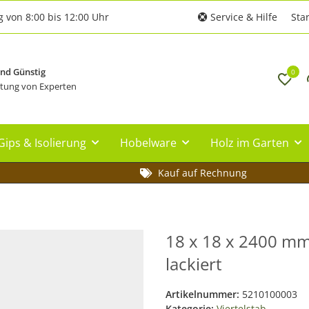
g von 8:00 bis 12:00 Uhr
Service & Hilfe
Star
und Günstig
0
tung von Experten
Gips & Isolierung
Hobelware
Holz im Garten
Kauf auf Rechnung
18 x 18 x 2400 mm 
lackiert
Artikelnummer:
5210100003
Kategorie:
Viertelstab