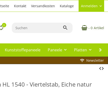
tseite
Kontakt
Versandkosten
Kataloge
Anmelden
0
- 0
Artikel
Kunststoffepaneele
Paneele
Platten
Plat
Newsletter
HL 1540 - Viertelstab, Eiche natur