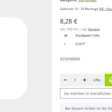
Lieferzeit:
10 - 14 Werktage
(DE - Au
8,28 €
inkl. 19% USt. , zzgl.
Versand
ab
Stückpreis / Lfm.
1
8,28 €
*
5210100003
Lfm.
Sie möchten in monatlichen
x
Bei diesem Artikel ist die Stü