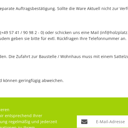
separate Auftragsbestätigung. Sollte die Ware Aktuell nicht zur Ve
+49 57 41 / 90 98 2 - 0) oder schicken uns eine Mail (inf@holzplat
udem geben sie bitte für evtl. Rückfragen Ihre Telefonnummer an.
n. Die Zufahrt zur Baustelle / Wohnhaus muss mit einem Sattelzug
nd können geringfügig abweichen.
ieren
mir entsprechend Ihrer
rung
regelmäßig und jederzeit
rmationen zu Ihrem