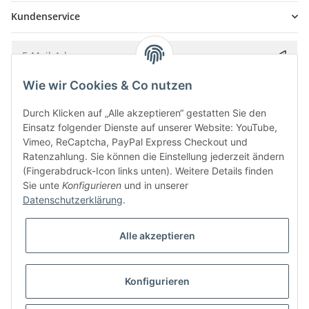
Kundenservice
Wie wir Cookies & Co nutzen
Bitte senden Sie mir entsprechend Ihrer
Datenschutzerklärung
regelmäßig und
jederzeit widerruflich Informationen zu Ihrem Produktsortiment per E-Mail zu.
Durch Klicken auf „Alle akzeptieren“ gestatten Sie den
Einsatz folgender Dienste auf unserer Website: YouTube,
Vimeo, ReCaptcha, PayPal Express Checkout und
Ratenzahlung. Sie können die Einstellung jederzeit ändern
(Fingerabdruck-Icon links unten). Weitere Details finden
Sie unte
Konfigurieren
und in unserer
Datenschutzerklärung
.
Alle akzeptieren
* Alle Preise inkl. gesetzlicher USt., zzgl.
Versand
Konfigurieren
Besucherzähler: 5849863
Alle Preise inkl. MwSt.
Umsetzung
Vlarom E-Commerce Agentur
| Powered by
JTL-Shop
|