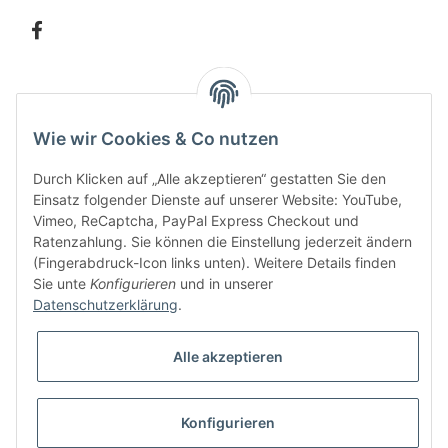
Information
Wie wir Cookies & Co nutzen
Kundenservice
Durch Klicken auf „Alle akzeptieren“ gestatten Sie den
Einsatz folgender Dienste auf unserer Website: YouTube,
Vimeo, ReCaptcha, PayPal Express Checkout und
Ratenzahlung. Sie können die Einstellung jederzeit ändern
Bitte senden Sie mir entsprechend Ihrer
Datenschutzerklärung
regelmäßig und
(Fingerabdruck-Icon links unten). Weitere Details finden
jederzeit widerruflich Informationen zu Ihrem Produktsortiment per E-Mail zu.
Sie unte
Konfigurieren
und in unserer
Datenschutzerklärung
.
Alle akzeptieren
Konfigurieren