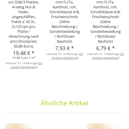
cm OSB/3 Platten,
mm Fi./Ta.
mm Fi./Ta.
4-seitig Nut &
Kantholz, roh,
Kantholz, roh,
Feder,
Schnittklasse A/B,
Schnittklasse A/B,
ungeschliffen,
Frischeinschnitt
Frischeinschnitt
Paket a' 42 St.,
(Siehe
(Siehe
(3,125 qm pro
Beschreibung /
Beschreibung /
Platte /
Sonderbestellung
Sonderbestellung
Abrechnung nach
/ Richtlinien
/ Richtlinien
qm) (Stückpreis:
Bauholz)
Bauholz)
60,86 Euro),
7,93 €
*
6,79 €
*
19,48 €
*
Lieferzeit:
10 - 14 Werktage
(DE
Lieferzeit:
10 - 14 Werktage
(DE
L
2
19,48 € pro 1 m
- Ausland abweichend)
- Ausland abweichend)
Lieferzeit:
10 - 14 Werktage
(DE
- Ausland abweichend)
Ähnliche Artikel