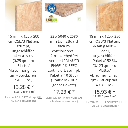
15 mm x 125 x 300
22 x 5040 x 2580
18 mm x 125 x 250
cm OSB/3 Platten,
mm LivingBoard
cm OSB/3 Platten,
stumpf,
face P5
4-seitig Nut &
ungeschliffen,
contiprotect |
Feder,
Paket a' 60 St.,
formaldehydfrei
ungeschliffen,
(3,75 qm pro
verleimt "BLAUER
Paket a' 52 St.,
Platte /
ENGEL" & PEFC
(3,125 qm pro
Abrechnung nach
zertifiziert, stumpf,
Platte /
qm) (Stückpreis:
Paket a' 10 Stück
Abrechnung nach
49,8 Euro),
(Preis qm / Nur
qm) (Stückpreis:
ganze Pakete)
49,8 Euro),
13,28 €
*
17,23 €
*
15,93 €
*
2
13,28 € pro 1 m
2
15,93 € pro 1 m
Lieferzeit:
10 - 14 Werktage
(DE
Lieferzeit:
10 - 14 Werktage
(DE
- Ausland abweichend)
- Ausland abweichend)
Lieferzeit:
10 - 14 Werktage
(DE
- Ausland abweichend)