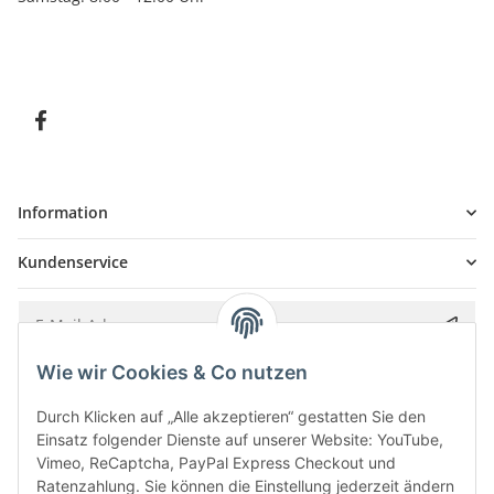
Information
Kundenservice
Wie wir Cookies & Co nutzen
Bitte senden Sie mir entsprechend Ihrer
Datenschutzerklärung
regelmäßig und
jederzeit widerruflich Informationen zu Ihrem Produktsortiment per E-Mail zu.
Durch Klicken auf „Alle akzeptieren“ gestatten Sie den
Einsatz folgender Dienste auf unserer Website: YouTube,
Vimeo, ReCaptcha, PayPal Express Checkout und
Ratenzahlung. Sie können die Einstellung jederzeit ändern