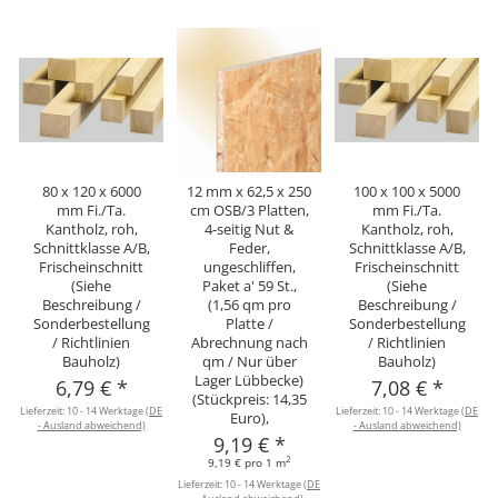
80 x 120 x 6000
12 mm x 62,5 x 250
100 x 100 x 5000
mm Fi./Ta.
cm OSB/3 Platten,
mm Fi./Ta.
Kantholz, roh,
4-seitig Nut &
Kantholz, roh,
Schnittklasse A/B,
Feder,
Schnittklasse A/B,
Frischeinschnitt
ungeschliffen,
Frischeinschnitt
(Siehe
Paket a' 59 St.,
(Siehe
Beschreibung /
(1,56 qm pro
Beschreibung /
Sonderbestellung
Platte /
Sonderbestellung
/ Richtlinien
Abrechnung nach
/ Richtlinien
Bauholz)
qm / Nur über
Bauholz)
Lager Lübbecke)
6,79 €
*
7,08 €
*
(Stückpreis: 14,35
Lieferzeit:
10 - 14 Werktage
(DE
Lieferzeit:
10 - 14 Werktage
(DE
L
Euro),
- Ausland abweichend)
- Ausland abweichend)
9,19 €
*
2
9,19 € pro 1 m
Lieferzeit:
10 - 14 Werktage
(DE