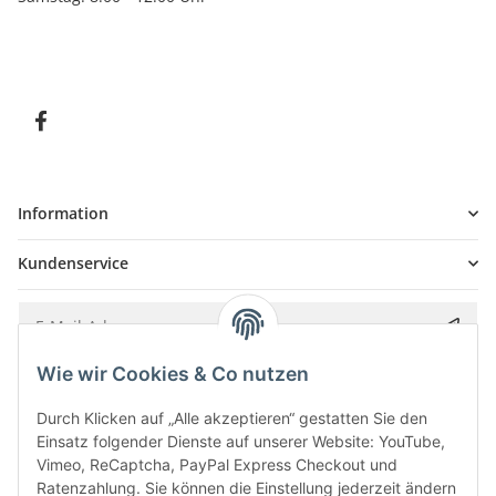
Information
Kundenservice
Wie wir Cookies & Co nutzen
Bitte senden Sie mir entsprechend Ihrer
Datenschutzerklärung
regelmäßig und
jederzeit widerruflich Informationen zu Ihrem Produktsortiment per E-Mail zu.
Durch Klicken auf „Alle akzeptieren“ gestatten Sie den
Einsatz folgender Dienste auf unserer Website: YouTube,
Vimeo, ReCaptcha, PayPal Express Checkout und
Ratenzahlung. Sie können die Einstellung jederzeit ändern