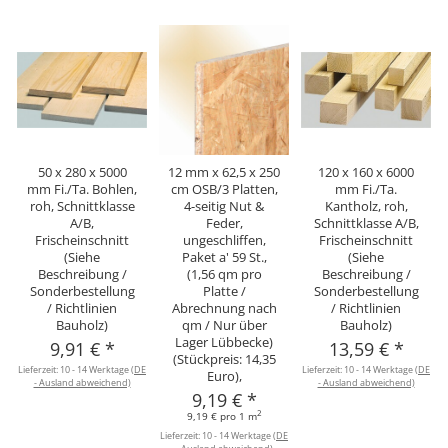
50 x 280 x 5000
12 mm x 62,5 x 250
120 x 160 x 6000
mm Fi./Ta. Bohlen,
cm OSB/3 Platten,
mm Fi./Ta.
roh, Schnittklasse
4-seitig Nut &
Kantholz, roh,
A/B,
Feder,
Schnittklasse A/B,
Frischeinschnitt
ungeschliffen,
Frischeinschnitt
(Siehe
Paket a' 59 St.,
(Siehe
Beschreibung /
(1,56 qm pro
Beschreibung /
Sonderbestellung
Platte /
Sonderbestellung
/ Richtlinien
Abrechnung nach
/ Richtlinien
Bauholz)
qm / Nur über
Bauholz)
Lager Lübbecke)
9,91 €
*
13,59 €
*
(Stückpreis: 14,35
Lieferzeit:
10 - 14 Werktage
(DE
Lieferzeit:
10 - 14 Werktage
(DE
L
Euro),
- Ausland abweichend)
- Ausland abweichend)
9,19 €
*
2
9,19 € pro 1 m
Lieferzeit:
10 - 14 Werktage
(DE