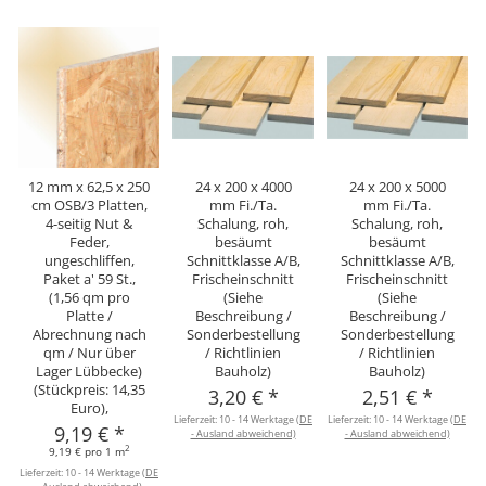
12 mm x 62,5 x 250
24 x 200 x 4000
24 x 200 x 5000
cm OSB/3 Platten,
mm Fi./Ta.
mm Fi./Ta.
4-seitig Nut &
Schalung, roh,
Schalung, roh,
Feder,
besäumt
besäumt
ungeschliffen,
Schnittklasse A/B,
Schnittklasse A/B,
Paket a' 59 St.,
Frischeinschnitt
Frischeinschnitt
(1,56 qm pro
(Siehe
(Siehe
Platte /
Beschreibung /
Beschreibung /
Abrechnung nach
Sonderbestellung
Sonderbestellung
qm / Nur über
/ Richtlinien
/ Richtlinien
Lager Lübbecke)
Bauholz)
Bauholz)
(Stückpreis: 14,35
3,20 €
*
2,51 €
*
Euro),
Lieferzeit:
10 - 14 Werktage
(DE
Lieferzeit:
10 - 14 Werktage
(DE
L
9,19 €
*
- Ausland abweichend)
- Ausland abweichend)
2
9,19 € pro 1 m
Lieferzeit:
10 - 14 Werktage
(DE