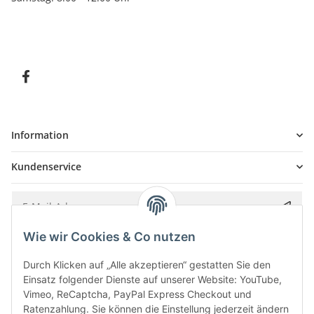
Information
Kundenservice
Wie wir Cookies & Co nutzen
Bitte senden Sie mir entsprechend Ihrer
Datenschutzerklärung
regelmäßig und
jederzeit widerruflich Informationen zu Ihrem Produktsortiment per E-Mail zu.
Durch Klicken auf „Alle akzeptieren“ gestatten Sie den
Einsatz folgender Dienste auf unserer Website: YouTube,
Vimeo, ReCaptcha, PayPal Express Checkout und
Ratenzahlung. Sie können die Einstellung jederzeit ändern