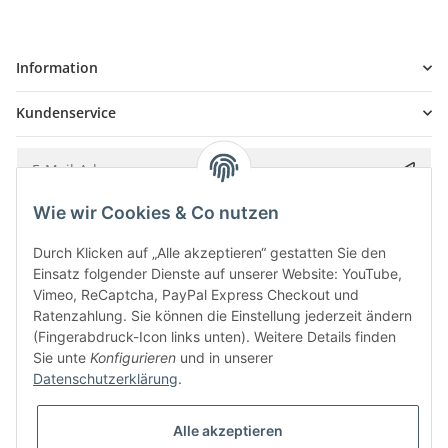
Information
Kundenservice
Wie wir Cookies & Co nutzen
Bitte senden Sie mir entsprechend Ihrer
Datenschutzerklärung
regelmäßig und
jederzeit widerruflich Informationen zu Ihrem Produktsortiment per E-Mail zu.
Durch Klicken auf „Alle akzeptieren“ gestatten Sie den
Einsatz folgender Dienste auf unserer Website: YouTube,
Vimeo, ReCaptcha, PayPal Express Checkout und
Ratenzahlung. Sie können die Einstellung jederzeit ändern
(Fingerabdruck-Icon links unten). Weitere Details finden
Sie unte
Konfigurieren
und in unserer
Datenschutzerklärung
.
Alle akzeptieren
* Alle Preise inkl. gesetzlicher USt., zzgl.
Versand