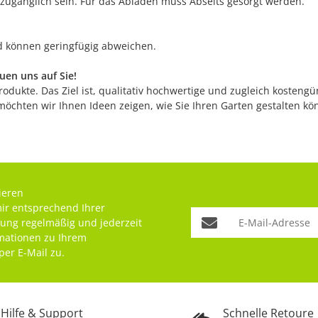
 zugänglich sein. Für das Abladen muss Abseits gesorgt werden.
nd können geringfügig abweichen.
en uns auf Sie!
odukte. Das Ziel ist, qualitativ hochwertige und zugleich kostengü
möchten wir Ihnen Ideen zeigen, wie Sie Ihren Garten gestalten k
ieren
mir entsprechend Ihrer
rung
regelmäßig und jederzeit
rmationen zu Ihrem
per E-Mail zu.
Hilfe & Support
Schnelle Retoure