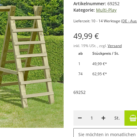
Artikelnummer:
69252
Kategorie:
Multi-Play
Lieferzeit:
10 - 14 Werktage
(DE - Au
49,99 €
inkl. 19% USt. , zzgl.
Versand
ab
Stückpreis / St.
1
49,99 €
*
74
62,95 €
*
69252
St.
Sie möchten in monatlichen