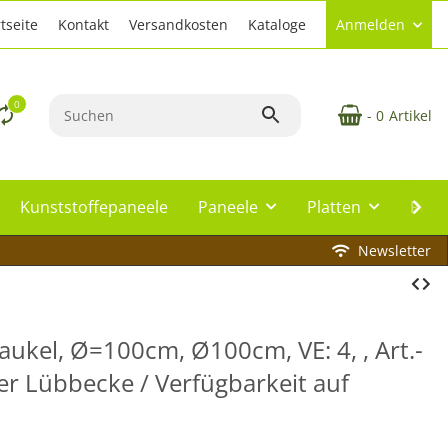
tseite
Kontakt
Versandkosten
Kataloge
Anmelden
0
- 0
Artikel
Kunststoffepaneele
Paneele
Platten
Plat
Newsletter
aukel, Ø=100cm, Ø100cm, VE: 4, , Art.-
er Lübbecke / Verfügbarkeit auf