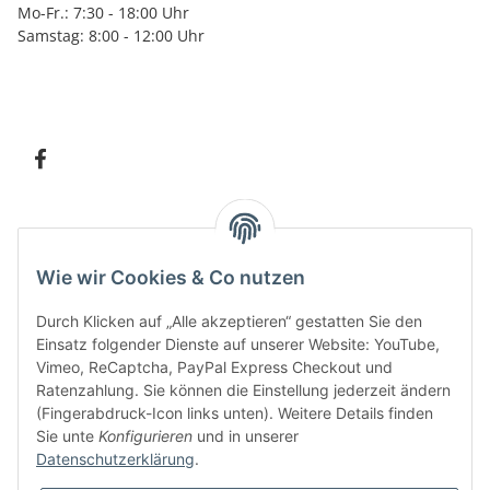
Mo-Fr.: 7:30 - 18:00 Uhr
Samstag: 8:00 - 12:00 Uhr
Information
Wie wir Cookies & Co nutzen
Kundenservice
Durch Klicken auf „Alle akzeptieren“ gestatten Sie den
Einsatz folgender Dienste auf unserer Website: YouTube,
Vimeo, ReCaptcha, PayPal Express Checkout und
Ratenzahlung. Sie können die Einstellung jederzeit ändern
Bitte senden Sie mir entsprechend Ihrer
Datenschutzerklärung
regelmäßig und
(Fingerabdruck-Icon links unten). Weitere Details finden
jederzeit widerruflich Informationen zu Ihrem Produktsortiment per E-Mail zu.
Sie unte
Konfigurieren
und in unserer
Datenschutzerklärung
.