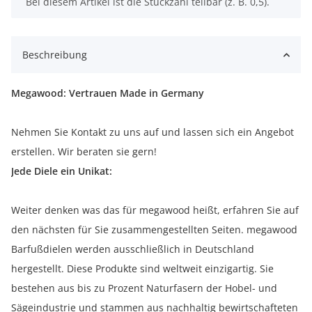
x
Bei diesem Artikel ist die Stückzahl teilbar (z. B. 0,5).
Beschreibung
Megawood: Vertrauen Made in Germany
Nehmen Sie Kontakt zu uns auf und lassen sich ein Angebot
erstellen. Wir beraten sie gern!
Jede Diele ein Unikat:
Weiter denken was das für megawood heißt, erfahren Sie auf
den nächsten für Sie zusammengestellten Seiten. megawood
Barfußdielen werden ausschließlich in Deutschland
hergestellt. Diese Produkte sind weltweit einzigartig. Sie
bestehen aus bis zu Prozent Naturfasern der Hobel- und
Sägeindustrie und stammen aus nachhaltig bewirtschafteten