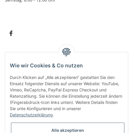
Information
Wie wir Cookies & Co nutzen
Kundenservice
Durch Klicken auf „Alle akzeptieren“ gestatten Sie den
Einsatz folgender Dienste auf unserer Website: YouTube,
Vimeo, ReCaptcha, PayPal Express Checkout und
Ratenzahlung. Sie können die Einstellung jederzeit ändern
Bitte senden Sie mir entsprechend Ihrer
Datenschutzerklärung
regelmäßig und
(Fingerabdruck-Icon links unten). Weitere Details finden
jederzeit widerruflich Informationen zu Ihrem Produktsortiment per E-Mail zu.
Sie unte
Konfigurieren
und in unserer
Datenschutzerklärung
.
Alle akzeptieren