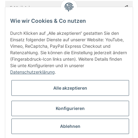
Wie wir Cookies & Co nutzen
Bitte senden Sie mir entsprechend Ihrer
Datenschutzerklärung
regelmäßig und
jederzeit widerruflich Informationen zu Ihrem Produktsortiment per E-Mail zu.
Durch Klicken auf „Alle akzeptieren“ gestatten Sie den
Einsatz folgender Dienste auf unserer Website: YouTube,
Vimeo, ReCaptcha, PayPal Express Checkout und
Ratenzahlung. Sie können die Einstellung jederzeit ändern
(Fingerabdruck-Icon links unten). Weitere Details finden
Sie unte
Konfigurieren
und in unserer
Datenschutzerklärung
.
Alle akzeptieren
* Alle Preise inkl. gesetzlicher USt., zzgl.
Versand
Konfigurieren
Besucherzähler: 5857626
Alle Preise inkl. MwSt.
Umsetzung
Vlarom E-Commerce Agentur
| Powered by
JTL-Shop
|
CLEARIX JTL-Shop Template
Ablehnen