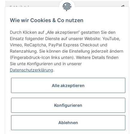
Wie wir Cookies & Co nutzen
Bitte senden Sie mir entsprechend Ihrer
Datenschutzerklärung
regelmäßig und
jederzeit widerruflich Informationen zu Ihrem Produktsortiment per E-Mail zu.
Durch Klicken auf „Alle akzeptieren“ gestatten Sie den
Einsatz folgender Dienste auf unserer Website: YouTube,
Vimeo, ReCaptcha, PayPal Express Checkout und
Ratenzahlung. Sie können die Einstellung jederzeit ändern
(Fingerabdruck-Icon links unten). Weitere Details finden
Sie unte
Konfigurieren
und in unserer
Datenschutzerklärung
.
Alle akzeptieren
* Alle Preise inkl. gesetzlicher USt., zzgl.
Versand
Konfigurieren
Besucherzähler: 5853661
Alle Preise inkl. MwSt.
Umsetzung
Vlarom E-Commerce Agentur
| Powered by
JTL-Shop
|
CLEARIX JTL-Shop Template
Ablehnen